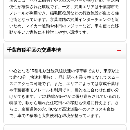
周辺には「ペリエ稲毛」や大型スーパーが揃うため、生活利
便性が確保された環境です。一方、穴川エリアは千葉都市モ
ノレールが利用でき、稲毛区役所などの行政施設が集まる住
宅街となっています。京葉道路の穴川インターチェンジも近
いため、マイカー通勤や休日のレジャーなど、車を使った移
動が多いご家族にも検討しやすい環境です。
千葉市稲毛区の交通事情
中心となるJR稲毛駅は総武線快速の停車駅であり、東京駅ま
で約40分（快速利用時）、品川駅へも乗り換えなしでスムー
ズにアクセス可能です。また、エリアによっては京成千葉線
や千葉都市モノレールも利用でき、目的地に合わせた使い分
けができます。 バス路線が細やかに張り巡らされているのも
特徴で、駅から離れた住宅街への移動も快適に行えます。さ
らに、京葉道路の穴川ICなど高速道路へのアクセスも良好
で、車での移動も大変便利な環境が整っています。