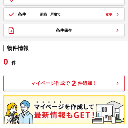
条件
新築一戸建て
変更
条件保存
物件情報
0
件
2
マイページ作成で
件追加！