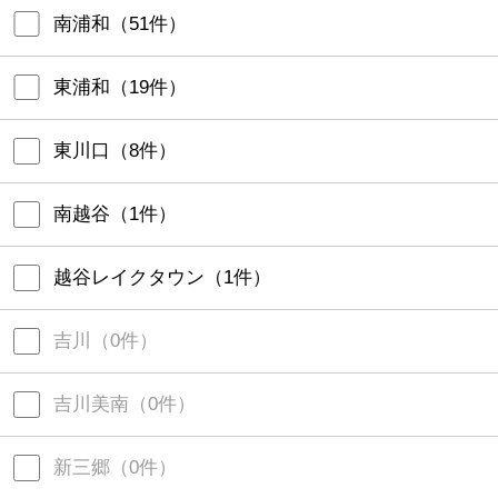
南浦和
（
51
件）
東浦和
（
19
件）
東川口
（
8
件）
南越谷
（
1
件）
越谷レイクタウン
（
1
件）
吉川
（
0
件）
吉川美南
（
0
件）
新三郷
（
0
件）