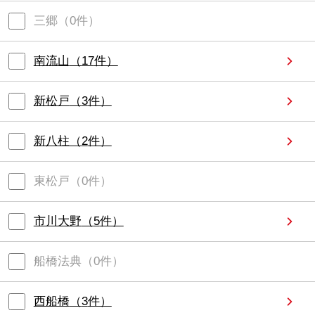
三郷
（
0
件）
南流山
（
17
件）
新松戸
（
3
件）
新八柱
（
2
件）
東松戸
（
0
件）
市川大野
（
5
件）
船橋法典
（
0
件）
西船橋
（
3
件）