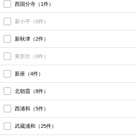
西国分寺
（
1
件）
新小平
（
0
件）
新秋津
（
2
件）
東所沢
（
0
件）
新座
（
4
件）
北朝霞
（
8
件）
西浦和
（
5
件）
武蔵浦和
（
25
件）