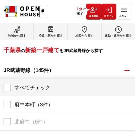
会員登録
ログイン
メニュー
地域から探す
沿線・駅から探す
地図から探す
通勤・通学から探す
千葉県
新築一戸建て
の
を
JR武蔵野線
から探す
JR武蔵野線
（
145
件）
すべてチェック
府中本町
（
3
件）
北府中
（
0
件）