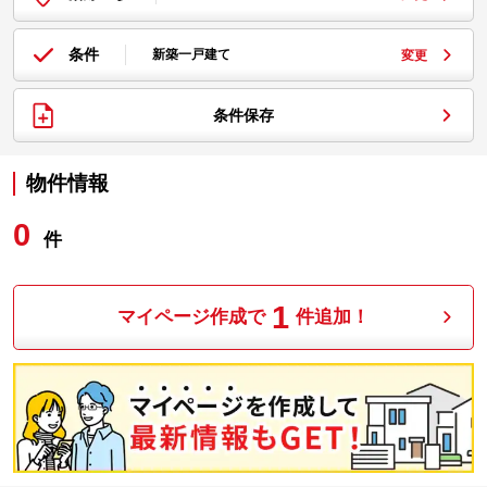
条件
新築一戸建て
変更
条件保存
物件情報
0
件
1
マイページ作成で
件追加！