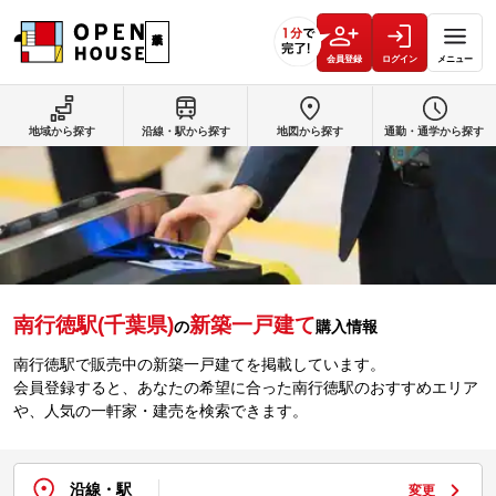
会員登録
ログイン
メニュー
地域から探す
沿線・駅から探す
地図から探す
通勤・通学から探す
南行徳駅(千葉県)
新築一戸建て
の
購入情報
南行徳駅で販売中の新築一戸建てを掲載しています。
会員登録すると、あなたの希望に合った南行徳駅のおすすめエリア
や、人気の一軒家・建売を検索できます。
沿線・駅
変更