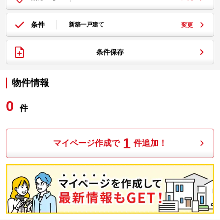
条件
新築一戸建て
変更
条件保存
物件情報
0
件
1
マイページ作成で
件追加！