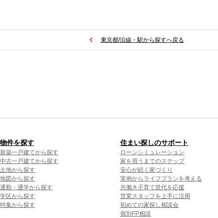
東京都/沿線・駅から探すへ戻る
物件を探す
住まい探しのサポート
新築一戸建てから探す
ローンシミュレーション
中古一戸建てから探す
家を買うまでのステップ
土地から探す
安心が続く家づくり
地図から探す
実例からライフプランを考える
通勤・通学から探す
共働き子育て世代を応援
学区から探す
営業スタッフを上手に活用
特集から探す
初めての家探し相談会
個別FP相談