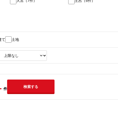
大宮
（
7
件）
土呂
（
5
件）
建て
土地
-
検索する
件