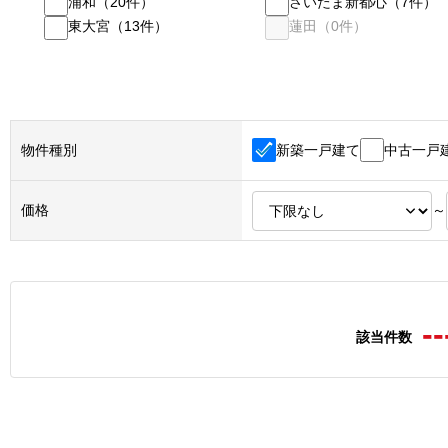
浦和
（
20
件）
さいたま新都心
（
7
件）
東大宮
（
13
件）
蓮田
（
0
件）
新築一戸建て
中古一戸
物件種別
価格
～
--
該当件数