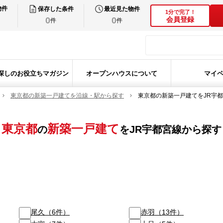
物件
保存した条件
最近見た物件
1分で完了！
0
0
会員登録
件
件
探しのお役立ちマガジン
オープンハウスについて
マイ
東京都の新築一戸建てを沿線・駅から探す
東京都の新築一戸建てをJR宇
東京都
新築一戸建て
の
を
JR宇都宮線
から探す
尾久
（
6
件）
赤羽
（
13
件）