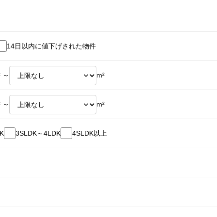
14日以内に値下げされた物件
² ～
m²
² ～
m²
K
3SLDK～4LDK
4SLDK以上