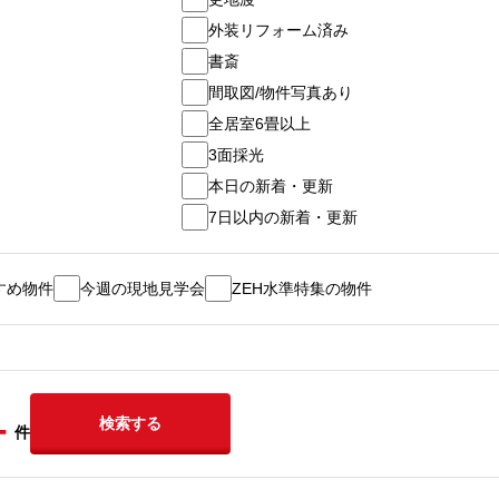
外装リフォーム済み
書斎
間取図/物件写真あり
全居室6畳以上
3面採光
本日の新着・更新
7日以内の新着・更新
すめ物件
今週の現地見学会
ZEH水準特集の物件
-
検索する
件