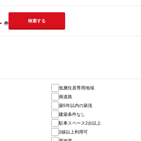
-
検索する
件
低層住居専用地域
南道路
築5年以内の築浅
建築条件なし
駐車スペース2台以上
2線以上利用可
更地渡