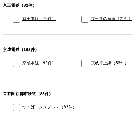
京王電鉄
（
82
件）
京王本線
（
70
件）
京王井の頭線
（
21
件
京成電鉄
（
162
件）
京成本線
（
99
件）
京成押上線
（
56
件）
首都圏新都市鉄道
（
83
件）
つくばエクスプレス
（
83
件）