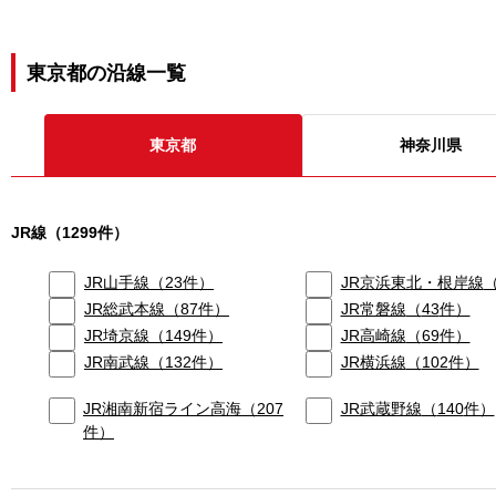
東京都
の沿線一覧
東京都
神奈川県
JR線
（
1299
件）
JR山手線
（
23
件）
JR京浜東北・根岸線
JR総武本線
（
87
件）
JR常磐線
（
43
件）
JR埼京線
（
149
件）
JR高崎線
（
69
件）
JR南武線
（
132
件）
JR横浜線
（
102
件）
JR湘南新宿ライン高海
（
207
JR武蔵野線
（
140
件）
件）