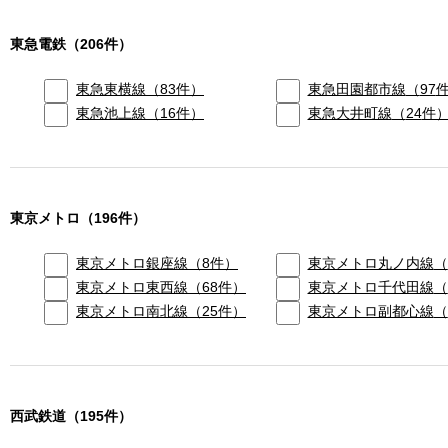
東急電鉄
（
206
件）
東急東横線
（
83
件）
東急田園都市線
（
97
東急池上線
（
16
件）
東急大井町線
（
24
件
東京メトロ
（
196
件）
東京メトロ銀座線
（
8
件）
東京メトロ丸ノ内線
（
東京メトロ東西線
（
68
件）
東京メトロ千代田線
（
東京メトロ南北線
（
25
件）
東京メトロ副都心線
（
西武鉄道
（
195
件）