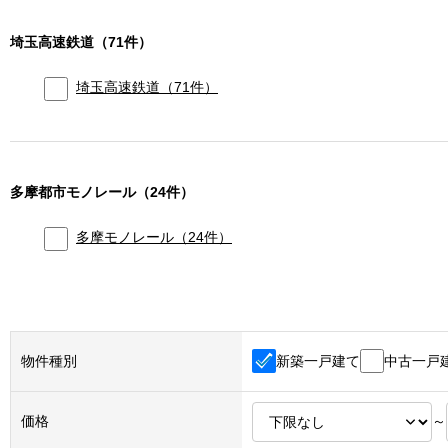
埼玉高速鉄道
（
71
件）
埼玉高速鉄道
（
71
件）
多摩都市モノレール
（
24
件）
多摩モノレール
（
24
件）
新築一戸建て
中古一戸
物件種別
価格
～