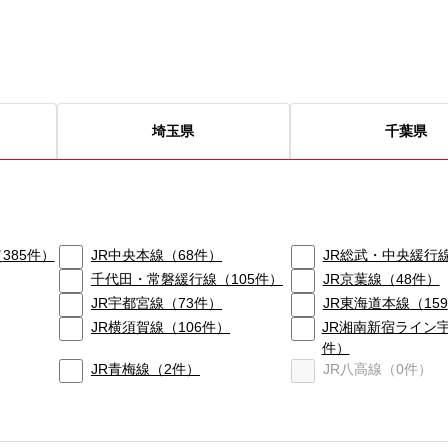
埼玉県
千葉県
（
385
件）
JR中央本線
（
68
件）
JR総武・中央緩行
千代田・常磐緩行線
（
105
件）
JR京葉線
（
48
件）
JR宇都宮線
（
73
件）
JR東海道本線
（
159
JR横須賀線
（
106
件）
JR湘南新宿ライン
件）
JR青梅線
（
2
件）
JR八高線
（
0
件）