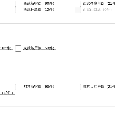
西武新宿線
（
90
件）
西武多摩川線
（
21
）
西武拝島線
（
12
件）
西武山口線
（
0
件）
102
件）
東武亀戸線
（
53
件）
都営新宿線
（
90
件）
都営大江戸線
（
21
（
49
件）