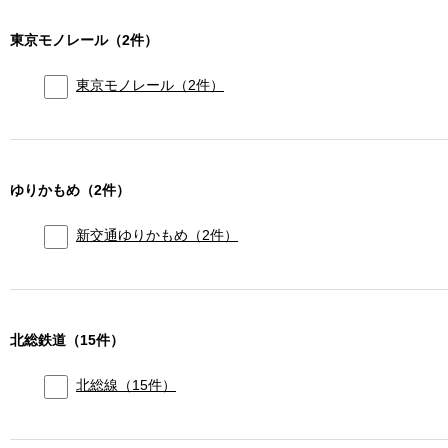
東京モノレール
（
2
件）
東京モノレール
（
2
件）
ゆりかもめ
（
2
件）
新交通ゆりかもめ
（
2
件）
北総鉄道
（
15
件）
北総線
（
15
件）