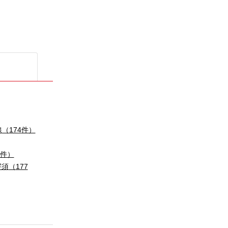
線
（
174
件）
件）
宇須
（
177