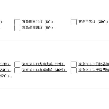
件）
東急世田谷線
（
8
件）
東急目黒線
（
39
件
）
東急多摩川線
（
6
件）
17
件）
東京メトロ方南支線
（
1
件）
東京メトロ日比谷
23
件）
東京メトロ有楽町線
（
40
件）
東京メトロ半蔵門
42
件）