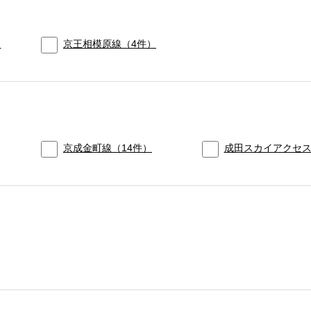
）
京王相模原線
（
4
件）
京成金町線
（
14
件）
成田スカイアクセ