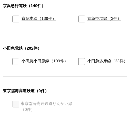
京浜急行電鉄
（
140
件）
京急本線
（
139
件）
京急空港線
（
3
件）
小田急電鉄
（
202
件）
小田急小田原線
（
199
件）
小田急多摩線
（
23
件
東京臨海高速鉄道
（
0
件）
東京臨海高速鉄道りんかい線
（
0
件）