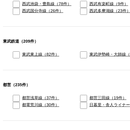
西武池袋・豊島線
（
78
件）
西武有楽町線
（
9
件）
西武国分寺線
（
26
件）
西武多摩湖線
（
23
件
東武鉄道
（
209
件）
東武東上線
（
82
件）
東武伊勢崎・大師線
（
都営
（
235
件）
都営浅草線
（
37
件）
都営三田線
（
19
件）
都電荒川線
（
30
件）
日暮里・舎人ライナー