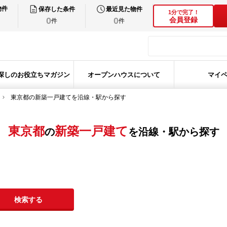
物件
保存した条件
最近見た物件
1分で完了！
0
0
会員登録
件
件
探しのお役立ちマガジン
オープンハウスについて
マイ
東京都の新築一戸建てを沿線・駅から探す
東京都
新築一戸建て
の
を沿線・駅から探す
検索する