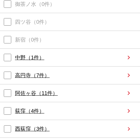
御茶ノ水
（
0
件）
四ツ谷
（
0
件）
新宿
（
0
件）
中野
（
1
件）
高円寺
（
7
件）
阿佐ヶ谷
（
11
件）
荻窪
（
4
件）
西荻窪
（
3
件）