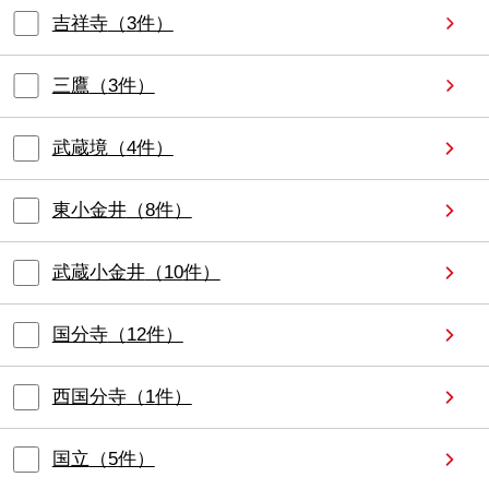
吉祥寺
（
3
件）
三鷹
（
3
件）
武蔵境
（
4
件）
東小金井
（
8
件）
武蔵小金井
（
10
件）
国分寺
（
12
件）
西国分寺
（
1
件）
国立
（
5
件）