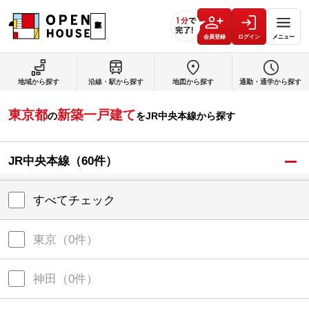
会員登録
ログイン
メニュー
地域から探す
沿線・駅から探す
地図から探す
通勤・通学から探す
東京都
新築一戸建て
の
を
JR中央本線
から探す
JR中央本線
（
60
件）
すべてチェック
東京
（
0
件）
神田
（
0
件）