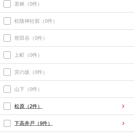
若林
（
0
件）
松陰神社前
（
0
件）
世田谷
（
0
件）
上町
（
0
件）
宮の坂
（
0
件）
山下
（
0
件）
松原
（
2
件）
下高井戸
（
9
件）