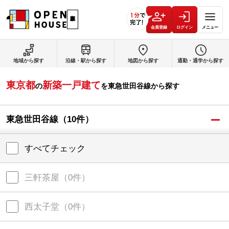
会員登録
ログイン
メニュー
地域から探す
沿線・駅から探す
地図から探す
通勤・通学から探す
東京都
新築一戸建て
の
を
東急世田谷線
から探す
東急世田谷線
（
10
件）
すべてチェック
三軒茶屋
（
0
件）
西太子堂
（
0
件）