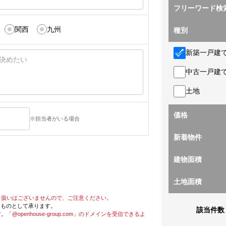
フリーワード検
関西
九州
種別
新築一戸建
中古一戸建
土地
価格
※担当者がいる場合
新着物件
建物面積
土地面積
り扱いはございませんので、ご注意ください。
たものとして承ります。
該当件数
す。
「@openhouse-group.com」のドメインを受信できるよ