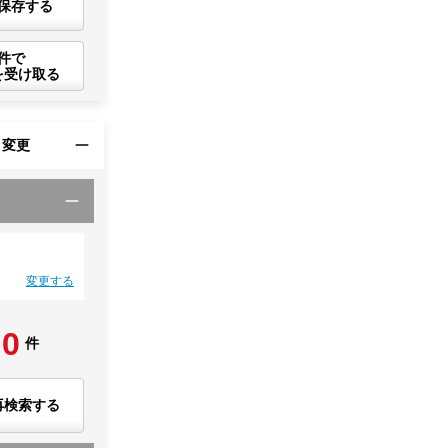
保存する
件で
を受け取る
・変更
変更する
0
件
再検索する