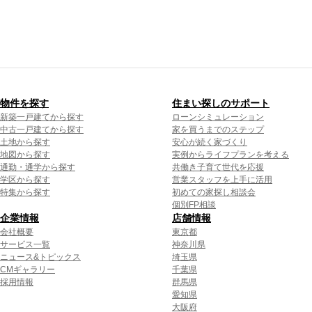
物件を探す
住まい探しのサポート
新築一戸建てから探す
ローンシミュレーション
中古一戸建てから探す
家を買うまでのステップ
土地から探す
安心が続く家づくり
地図から探す
実例からライフプランを考える
通勤・通学から探す
共働き子育て世代を応援
学区から探す
営業スタッフを上手に活用
特集から探す
初めての家探し相談会
個別FP相談
企業情報
店舗情報
会社概要
東京都
サービス一覧
神奈川県
ニュース&トピックス
埼玉県
CMギャラリー
千葉県
採用情報
群馬県
愛知県
大阪府