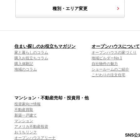
種別・エリア変更
住まい探しのお役立ちマガジン
オープンハウスについて
家と暮らしのコラム
オープンハウスの家づくり
購入お役立ちコラム
地域ビルダーNo.1
購入体験記
自社物件の魅力
地域のコラム
ショールームのご紹介
こだわりの注文住宅
マンション・不動産売却・投資用・他
投資家向け情報
不動産買取
新築一戸建て
マンション
アメリカ不動産投資
おうちリンク
SNS
オープンハウスアリーナ