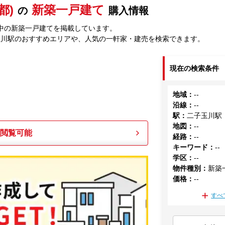
都)
新築一戸建て
の
購入情報
中の新築一戸建てを掲載しています。
玉川駅のおすすめエリアや、人気の一軒家・建売を検索できます。
現在の検索条件
地域
：
--
沿線
：
--
駅
：
二子玉川駅
地図
：
--
も閲覧可能
経路
：
--
キーワード
：
--
学区
：
--
物件種別
：
新築
価格
：
--
すべ