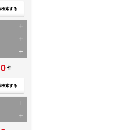
再検索する
0
件
再検索する