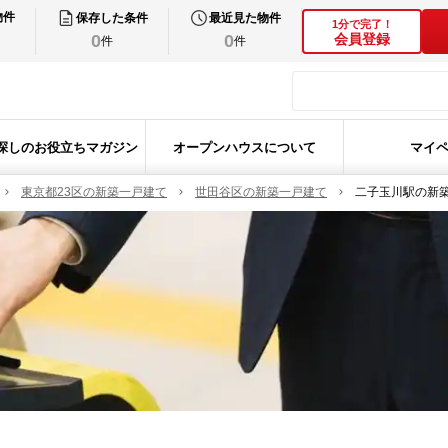
物件
保存した条件
最近見た物件
1分で完了！
0
0
会員登録
件
件
探しのお役立ちマガジン
オープンハウスについて
マイ
東京都23区の新築一戸建て
世田谷区の新築一戸建て
二子玉川駅の新