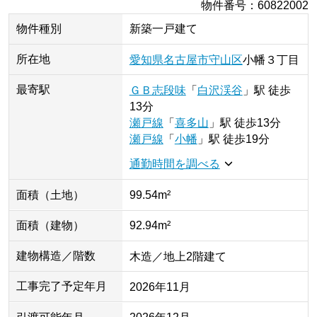
物件番号
：
60822002
物件種別
新築一戸建て
所在地
愛知県
名古屋市守山区
小幡
３丁目
最寄駅
ＧＢ志段味
「
白沢渓谷
」
駅
徒歩
13分
瀬戸線
「
喜多山
」
駅
徒歩13分
瀬戸線
「
小幡
」
駅
徒歩19分
通勤時間を調べる
面積（土地）
99.54m²
面積（建物）
92.94m²
建物構造／階数
木造／地上2階建て
工事完了予定年月
2026年11月