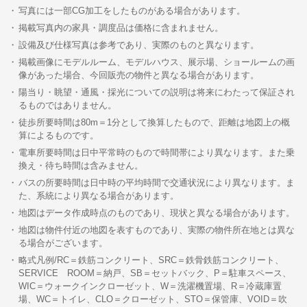
写真には一部CG加工をしたものがある場合があります。
掲載写真内の家具・調度品は価格に含まれません。
設備及び仕様写真は参考であり、実際のものと異なります。
掲載画像にモデルルーム、モデルハウス、展示場、ショールームの画
像があった場合、今回販売の物件と異なる場合があります。
陽当り・眺望・通風・採光についての説明は将来にわたって保証され
るものではありません。
徒歩所要時間は80m＝1分として換算したもので、距離は地図上の概
算によるものです。
電車所要時間は日中平常時のもので時間帯により異なります。また乗
換え・待ち時間は含みません。
バスの所要時間は日中時の平均時間で交通状況により異なります。ま
た、系統により異なる場合があります。
地図はデータ作成時点のものであり、現状と異なる場合があります。
地図は物件付近の地図を表すものであり、実際の物件所在地とは異な
る場合がございます。
略式凡例/RC＝鉄筋コンクリート、SRC＝鉄骨鉄筋コンクリート、
SERVICE ROOM＝納戸、SB＝セットバック、P＝駐車スペース、
WIC＝ウォークインクローゼット、W＝洗濯機置場、R＝冷蔵庫置
場、WC＝トイレ、CLO＝クローゼット、STO＝保管庫、VOID＝吹