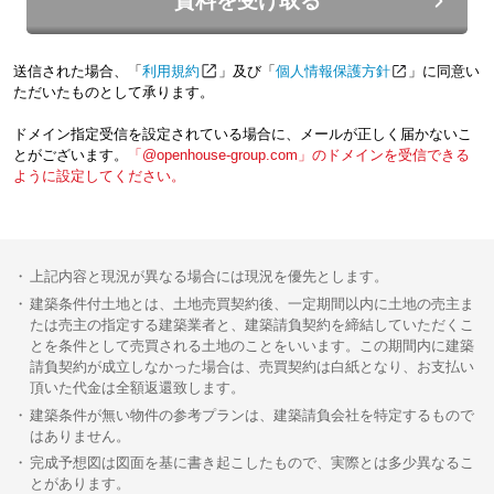
資料を受け取る
送信された場合、「
利用規約
」及び「
個人情報保護方針
」に同意い
ただいたものとして承ります。
ドメイン指定受信を設定されている場合に、メールが正しく届かないこ
とがございます。
「@openhouse-group.com」のドメインを受信できる
ように設定してください。
上記内容と現況が異なる場合には現況を優先とします。
建築条件付土地とは、土地売買契約後、一定期間以内に土地の売主ま
たは売主の指定する建築業者と、建築請負契約を締結していただくこ
とを条件として売買される土地のことをいいます。この期間内に建築
請負契約が成立しなかった場合は、売買契約は白紙となり、お支払い
頂いた代金は全額返還致します。
建築条件が無い物件の参考プランは、建築請負会社を特定するもので
はありません。
完成予想図は図面を基に書き起こしたもので、実際とは多少異なるこ
とがあります。