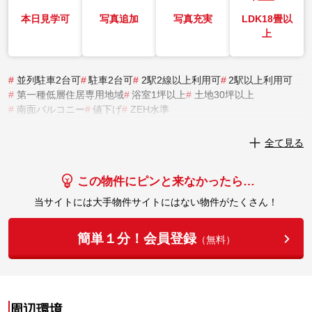
本日見学可
写真追加
写真充実
LDK18畳以
上
#
並列駐車2台可
#
駐車2台可
#
2駅2線以上利用可
#
2駅以上利用可
#
第一種低層住居専用地域
#
浴室1坪以上
#
土地30坪以上
#
南面バルコニー
#
値下げ
#
ZEH水準
実際にこの物件を見学してみませんか？
全て見る
実際に見学してみる
この物件にピンと来なかったら…
当サイトには大手物件サイトにはない物件がたくさん！
簡単１分！会員登録
（無料）
周辺環境