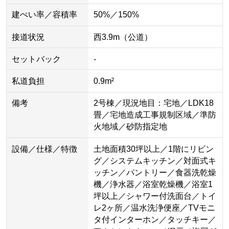
建ぺい率／容積率
50%／150%
接道状況
西3.9m（公道）
セットバック
-
私道負担
0.9m²
備考
2号棟／現況地目：宅地／LDK18
畳／宅地造成工事規制区域／準防
火地域／砂防指定地
設備／仕様／特徴
土地面積30坪以上／1階にリビン
グ／システムキッチン／対面式キ
ッチン／パントリー／食器洗乾燥
機／浄水器／浴室乾燥機／浴室1
坪以上／シャワー付洗面台／トイ
レ2ヶ所／温水洗浄便座／TVモニ
タ付インターホン／タッチキー／