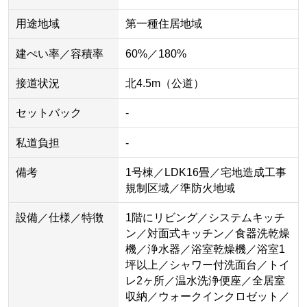
用途地域
第一種住居地域
建ぺい率／容積率
60%／180%
接道状況
北4.5m（公道）
セットバック
-
私道負担
-
備考
1号棟／LDK16畳／宅地造成工事
規制区域／準防火地域
設備／仕様／特徴
1階にリビング／システムキッチ
ン／対面式キッチン／食器洗乾燥
機／浄水器／浴室乾燥機／浴室1
坪以上／シャワー付洗面台／トイ
レ2ヶ所／温水洗浄便座／全居室
収納／ウォークインクロゼット／