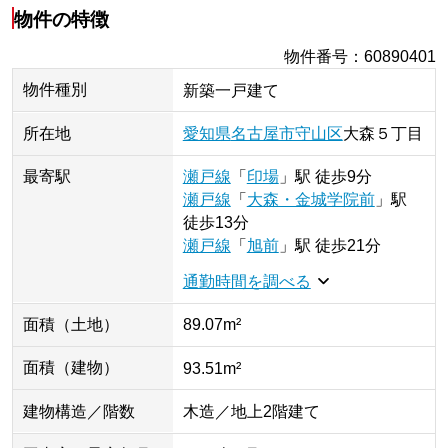
物件の特徴
物件番号
：
60890401
物件種別
新築一戸建て
所在地
愛知県
名古屋市守山区
大森
５丁目
最寄駅
瀬戸線
「
印場
」
駅
徒歩9分
瀬戸線
「
大森・金城学院前
」
駅
徒歩13分
瀬戸線
「
旭前
」
駅
徒歩21分
通勤時間を調べる
面積（土地）
89.07m²
面積（建物）
93.51m²
建物構造／階数
木造／地上2階建て