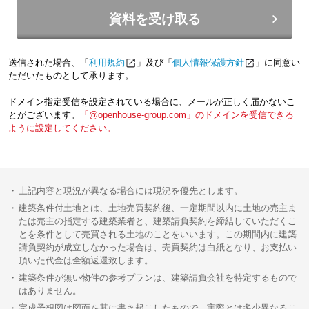
資料を受け取る
送信された場合、「
利用規約
」及び「
個人情報保護方針
」に同意い
ただいたものとして承ります。
ドメイン指定受信を設定されている場合に、メールが正しく届かないこ
とがございます。
「@openhouse-group.com」のドメインを受信できる
ように設定してください。
上記内容と現況が異なる場合には現況を優先とします。
建築条件付土地とは、土地売買契約後、一定期間以内に土地の売主ま
たは売主の指定する建築業者と、建築請負契約を締結していただくこ
とを条件として売買される土地のことをいいます。この期間内に建築
請負契約が成立しなかった場合は、売買契約は白紙となり、お支払い
頂いた代金は全額返還致します。
建築条件が無い物件の参考プランは、建築請負会社を特定するもので
はありません。
完成予想図は図面を基に書き起こしたもので、実際とは多少異なるこ