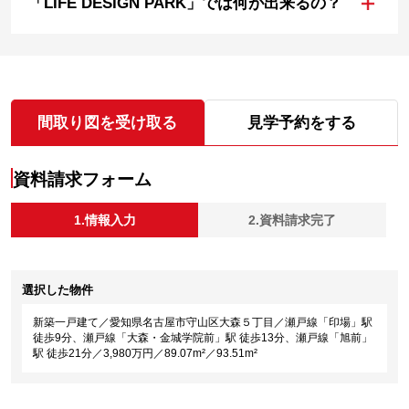
+
「LIFE DESIGN PARK」では何が出来るの？
間取り図を受け取る
見学予約をする
資料請求フォーム
1.情報入力
2.資料請求完了
選択した物件
新築一戸建て／愛知県名古屋市守山区大森５丁目／瀬戸線「印場」駅
徒歩9分、瀬戸線「大森・金城学院前」駅 徒歩13分、瀬戸線「旭前」
駅 徒歩21分／3,980万円／89.07m²／93.51m²