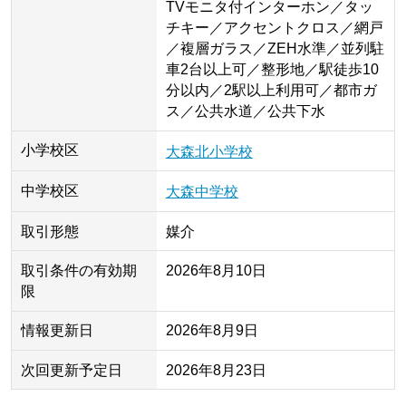
TVモニタ付インターホン／タッ
チキー／アクセントクロス／網戸
／複層ガラス／ZEH水準／並列駐
車2台以上可／整形地／駅徒歩10
分以内／2駅以上利用可／都市ガ
ス／公共水道／公共下水
小学校区
大森北小学校
中学校区
大森中学校
取引形態
媒介
取引条件の有効期
2026年8月10日
限
情報更新日
2026年8月9日
次回更新予定日
2026年8月23日