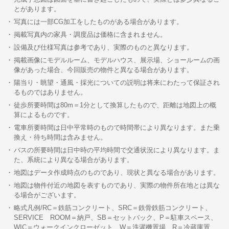
とがあります。
写真には一部CG加工をしたものがある場合があります。
掲載写真内の家具・調度品は価格に含まれません。
設備及び仕様写真は参考であり、実際のものと異なります。
掲載画像にモデルルーム、モデルハウス、展示場、ショールームの画
像があった場合、今回販売の物件と異なる場合があります。
陽当り・眺望・通風・採光についての説明は将来にわたって保証され
るものではありません。
徒歩所要時間は80m＝1分として換算したもので、距離は地図上の概
算によるものです。
電車所要時間は日中平常時のもので時間帯により異なります。また乗
換え・待ち時間は含みません。
バスの所要時間は日中時の平均時間で交通状況により異なります。ま
た、系統により異なる場合があります。
地図はデータ作成時点のものであり、現状と異なる場合があります。
地図は物件付近の地図を表すものであり、実際の物件所在地とは異な
る場合がございます。
略式凡例/RC＝鉄筋コンクリート、SRC＝鉄骨鉄筋コンクリート、
SERVICE ROOM＝納戸、SB＝セットバック、P＝駐車スペース、
WIC＝ウォークインクローゼット、W＝洗濯機置場、R＝冷蔵庫置