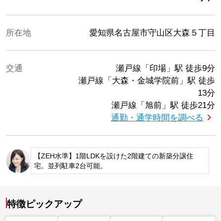
所在地
愛知県名古屋市守山区大森５丁目
交通
瀬戸線「印場」駅
徒歩9分
瀬戸線「大森・金城学院前」駅
徒歩
13分
瀬戸線「旭前」駅
徒歩21分
通勤・通学時間を調べる
【ZEH水準】1階LDKを設けた2階建ての新築分譲住
宅。並列駐車2台可能。
特徴ピックアップ