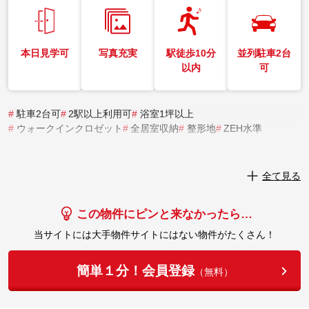
本日見学可
写真充実
駅徒歩10分
並列駐車2台
以内
可
#
駐車2台可
#
2駅以上利用可
#
浴室1坪以上
#
ウォークインクロゼット
#
全居室収納
#
整形地
#
ZEH水準
実際にこの物件を見学してみませんか？
全て見る
実際に見学してみる
この物件にピンと来なかったら…
当サイトには大手物件サイトにはない物件がたくさん！
簡単１分！会員登録
（無料）