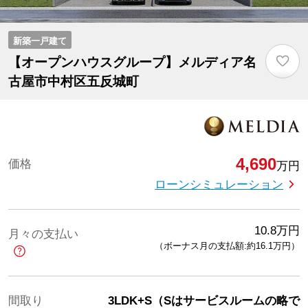
新築一戸建て
♡
【オープンハウスグループ】メルディア名
古屋市中村区五反城町
4,690
価格
万円
ローンシミュレーション
10.8
万円
月々の支払い
（ボーナス月の支払額:約16.1
万円
）
間取り
3LDK+S（Sはサービスルームの略で