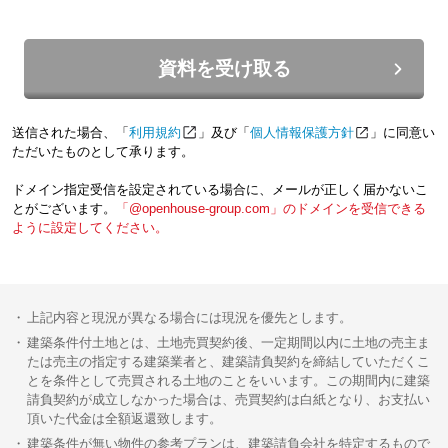
資料を受け取る
送信された場合、「
利用規約
」及び「
個人情報保護方針
」に同意い
ただいたものとして承ります。
ドメイン指定受信を設定されている場合に、メールが正しく届かないこ
とがございます。
「@openhouse-group.com」のドメインを受信できる
ように設定してください。
上記内容と現況が異なる場合には現況を優先とします。
建築条件付土地とは、土地売買契約後、一定期間以内に土地の売主ま
たは売主の指定する建築業者と、建築請負契約を締結していただくこ
とを条件として売買される土地のことをいいます。この期間内に建築
請負契約が成立しなかった場合は、売買契約は白紙となり、お支払い
頂いた代金は全額返還致します。
建築条件が無い物件の参考プランは、建築請負会社を特定するもので