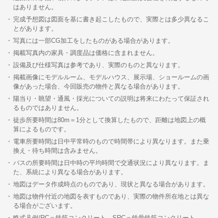
はありません。
完成予想図は図面を基に書き起こしたもので、実際とは多少異なるこ
とがあります。
写真には一部CG加工をしたものがある場合があります。
掲載写真内の家具・調度品は価格に含まれません。
設備及び仕様写真は参考であり、実際のものと異なります。
掲載画像にモデルルーム、モデルハウス、展示場、ショールームの画
像があった場合、今回販売の物件と異なる場合があります。
陽当り・眺望・通風・採光についての説明は将来にわたって保証され
るものではありません。
徒歩所要時間は80m＝1分として換算したもので、距離は地図上の概
算によるものです。
電車所要時間は日中平常時のもので時間帯により異なります。また乗
換え・待ち時間は含みません。
バスの所要時間は日中時の平均時間で交通状況により異なります。ま
た、系統により異なる場合があります。
地図はデータ作成時点のものであり、現状と異なる場合があります。
地図は物件付近の地図を表すものであり、実際の物件所在地とは異な
る場合がございます。
略式凡例/RC＝鉄筋コンクリート、SRC＝鉄骨鉄筋コンクリート、