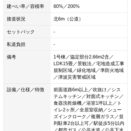
建ぺい率／容積率
60%／200%
接道状況
北6m（公道）
セットバック
-
私道負担
-
備考
1号棟／協定部分2.66m2含／
LDK15畳／景観法／宅地造成工事
規制区域／緑化地域／準防火地域
／津波災害警戒区域
設備／仕様／特徴
前面道路6m以上／吹抜け／シス
テムキッチン／対面式キッチン／
食器洗乾燥機／浴室1坪以上／ト
イレ2ヶ所／全居室収納／シュー
ズインクローク／複層ガラス／並
列駐車2台以上可／駅徒歩5分以内
／都市ガス／公共水道／公共下水