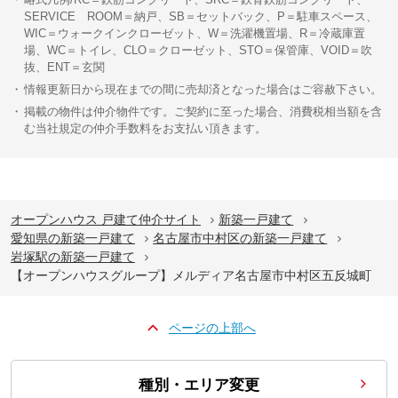
SERVICE ROOM＝納戸、SB＝セットバック、P＝駐車スペース、
WIC＝ウォークインクローゼット、W＝洗濯機置場、R＝冷蔵庫置
場、WC＝トイレ、CLO＝クローゼット、STO＝保管庫、VOID＝吹
抜、ENT＝玄関
情報更新日から現在までの間に売却済となった場合はご容赦下さい。
掲載の物件は仲介物件です。ご契約に至った場合、消費税相当額を含
む当社規定の仲介手数料をお支払い頂きます。
オープンハウス 戸建て仲介サイト
新築一戸建て
愛知県の新築一戸建て
名古屋市中村区の新築一戸建て
岩塚駅の新築一戸建て
【オープンハウスグループ】メルディア名古屋市中村区五反城町
ページの上部へ
種別・エリア変更