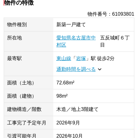
物件の特徴
物件番号
：
61093801
物件種別
新築一戸建て
所在地
愛知県
名古屋市中
五反城町
６丁
村区
目
最寄駅
東山線
「
岩塚
」
駅
徒歩2分
通勤時間を調べる
面積（土地）
72.68m²
面積（建物）
98m²
建物構造／階数
木造／地上3階建て
工事完了予定年月
2026年9月
引渡可能年月
2026年10月