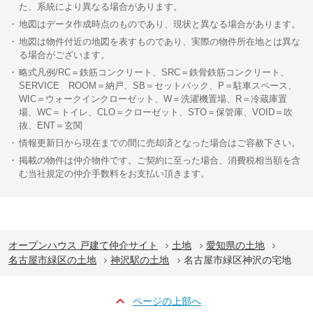
た、系統により異なる場合があります。
地図はデータ作成時点のものであり、現状と異なる場合があります。
地図は物件付近の地図を表すものであり、実際の物件所在地とは異な
る場合がございます。
略式凡例/RC＝鉄筋コンクリート、SRC＝鉄骨鉄筋コンクリート、
SERVICE ROOM＝納戸、SB＝セットバック、P＝駐車スペース、
WIC＝ウォークインクローゼット、W＝洗濯機置場、R＝冷蔵庫置
場、WC＝トイレ、CLO＝クローゼット、STO＝保管庫、VOID＝吹
抜、ENT＝玄関
情報更新日から現在までの間に売却済となった場合はご容赦下さい。
掲載の物件は仲介物件です。ご契約に至った場合、消費税相当額を含
む当社規定の仲介手数料をお支払い頂きます。
オープンハウス 戸建て仲介サイト
土地
愛知県の土地
名古屋市緑区の土地
神沢駅の土地
名古屋市緑区神沢の宅地
ページの上部へ