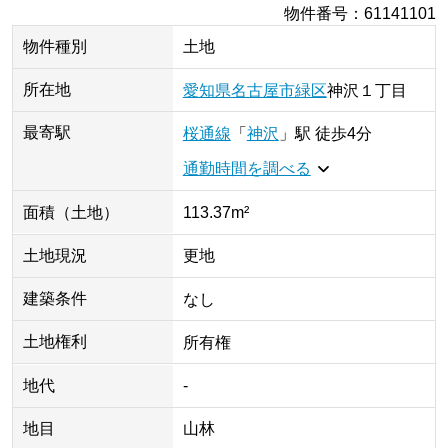
物件番号
：
61141101
物件種別
土地
所在地
愛知県
名古屋市緑区
神沢
１丁目
最寄駅
桜通線
「
神沢
」
駅
徒歩4分
通勤時間を調べる
面積（土地）
113.37m²
土地現況
更地
建築条件
なし
土地権利
所有権
地代
-
地目
山林