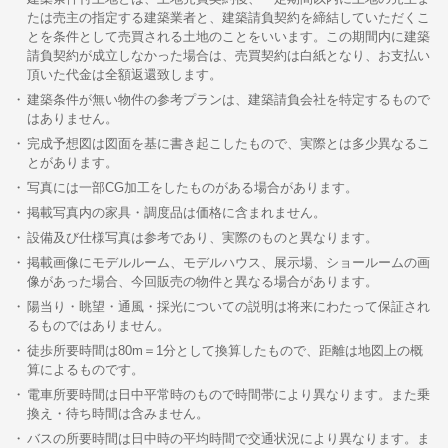
たは売主の指定する建築業者と、建築請負契約を締結していただくこ
とを条件として売買される土地のことをいいます。この期間内に建築
請負契約が成立しなかった場合は、売買契約は白紙となり、お支払い
頂いた代金は全額返還致します。
建築条件が無い物件の参考プランは、建築請負会社を特定するもので
はありません。
完成予想図は図面を基に書き起こしたもので、実際とは多少異なるこ
とがあります。
写真には一部CG加工をしたものがある場合があります。
掲載写真内の家具・調度品は価格に含まれません。
設備及び仕様写真は参考であり、実際のものと異なります。
掲載画像にモデルルーム、モデルハウス、展示場、ショールームの画
像があった場合、今回販売の物件と異なる場合があります。
陽当り・眺望・通風・採光についての説明は将来にわたって保証され
るものではありません。
徒歩所要時間は80m＝1分として換算したもので、距離は地図上の概
算によるものです。
電車所要時間は日中平常時のもので時間帯により異なります。また乗
換え・待ち時間は含みません。
バスの所要時間は日中時の平均時間で交通状況により異なります。ま