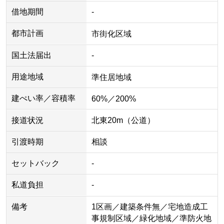
借地期間
-
都市計画
市街化区域
国土法届出
-
用途地域
準住居地域
建ぺい率／容積率
60%／200%
接道状況
北東20m（公道）
引渡時期
相談
セットバック
-
私道負担
-
備考
1区画／建築条件無／宅地造成工
事規制区域／緑化地域／準防火地