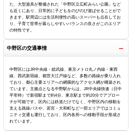
た、大型遊具が整備された「中野区立広町みらい公園」など
も近くにあり、日常的に子どもをのびのび遊ばせることがで
きます。駅周辺には生活利便性の高いスーパーも点在してお
り、子育て世帯が暮らしやすいバランスの良さがこのエリア
の特性です。
中野区の交通事情
中野区にはJR中央線・総武線、東京メトロ丸ノ内線・東西
線、西武新宿線、都営大江戸線など、多数の路線が乗り入れ
ており、都心主要エリアへの網羅的なアクセス網が構築され
ています。主拠点となる中野駅からは、JR中央線快速（日中
平常時）で新宿駅まで約4分、東京駅まで約20分でアプロー
チが可能です。区内には鉄道だけでなく、中野区内の移動を
支える路線バスや、若宮・大和町など一部エリアではコミュ
ニティ交通も運行しており、区内各所への移動手段が形成さ
れています。