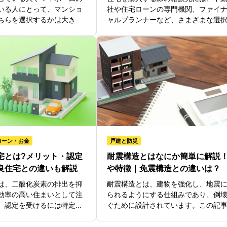
いる人にとって、マンショ
社や住宅ローンの専門機関、ファイ
らを選択するかは大き...
ャルプランナーなど、さまざまな選択肢
ローン・お金
戸建と防災
宅とは?メリット・認定
耐震構造とはなにか簡単に解説
良住宅との違いも解説
や特徴｜免震構造との違いは？
は、二酸化炭素の排出を抑
耐震構造とは、建物を強化し、地震
効率の高い住まいとして注
られるようにする仕組みであり、倒
認定を受けるには特定...
ぐために設計されています。この記事で