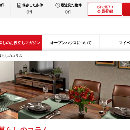
物件
保存した条件
最近見た物件
1分で完了！
0
0
会員登録
件
件
探しのお役立ちマガジン
オープンハウスについて
マイ
暮らしのコラム
暮らしのコラム