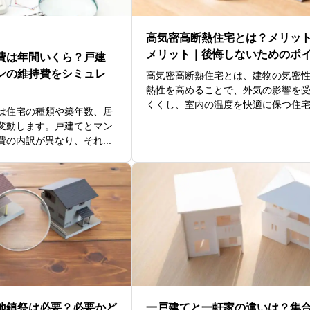
高気密高断熱住宅とは？メリッ
メリット｜後悔しないためのポイン
費は年間いくら？戸建
ンの維持費をシミュレ
高気密高断熱住宅とは、建物の気密
熱性を高めることで、外気の影響を
くくし、室内の温度を快適に保つ住宅の
は住宅の種類や築年数、居
変動します。戸建てとマン
の内訳が異なり、それ...
地鎮祭は必要？必要かど
一戸建てと一軒家の違いは？集