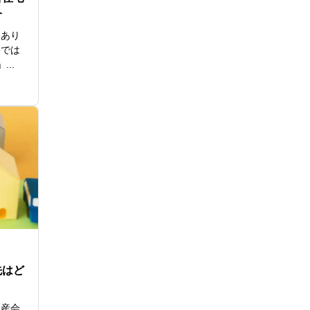
介
はあり
宅では
..
はど
動産会