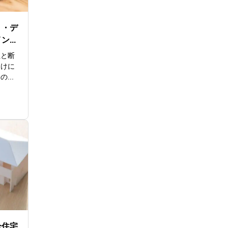
ト・デ
...
性と断
受けに
...
合住宅