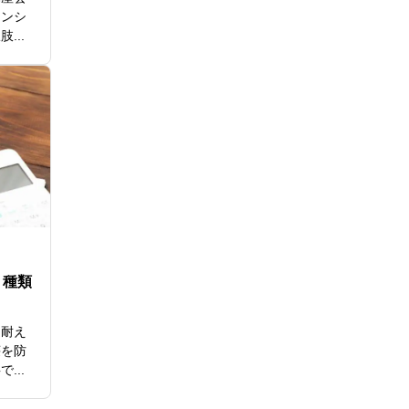
ナンシ
...
！種類
に耐え
壊を防
...