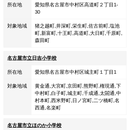
所在地
愛知県名古屋市中村区高道町２丁目1-
30
対象地域
猪之越町
,
井深町
,
栄生町
,
佐古前町
,
塩池
町
,
新富町
,
十王町
,
高道町
,
大日町
,
千原町
,
森田町
名古屋市立日吉小学校
所在地
愛知県名古屋市中村区城主町１丁目1
対象地域
黄金通
,
大宮町
,
京田町
,
熊野町
,
権現通
,
下
中村町
,
白子町
,
城主町
,
千成通
,
太閤通
,
中
村本町
,
西米野町
,
日ノ宮町
,
二ツ橋町
,
名
西通
,
名楽町
名古屋市立ほのか小学校