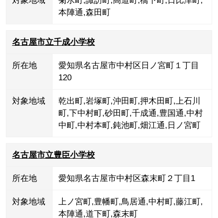
対象地域
菊水町
,
諏訪町
,
高道町
,
橋下町
,
日比津町
,
本陣通
,
森田町
名古屋市立千成小学校
所在地
愛知県名古屋市中村区日ノ宮町１丁目
120
対象地域
乾出町
,
岩塚町
,
沖田町
,
押木田町
,
上石川
町
,
下中村町
,
砂田町
,
千成通
,
豊国通
,
中村
中町
,
中村本町
,
鈍池町
,
畑江通
,
日ノ宮町
名古屋市立豊臣小学校
所在地
愛知県名古屋市中村区森末町２丁目1
対象地域
上ノ宮町
,
豊幡町
,
鳥居通
,
中村町
,
藤江町
,
本陣通
,
道下町
,
森末町