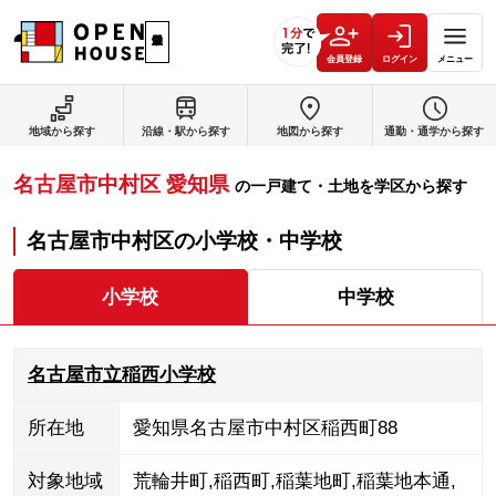
会員登録
ログイン
メニュー
地域から探す
沿線・駅から探す
地図から探す
通勤・通学から探す
名古屋市中村区
愛知県
の
一戸建て・土地を学区から探す
名古屋市中村区
の
小学校・中学校
小学校
中学校
名古屋市立稲西小学校
所在地
愛知県名古屋市中村区稲西町88
対象地域
荒輪井町
,
稲西町
,
稲葉地町
,
稲葉地本通
,