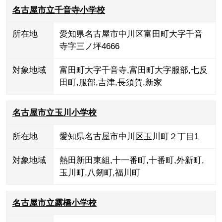
名古屋市立千音寺小学校
所在地
愛知県名古屋市中川区富田町大字千音
寺字三ノ坪4666
対象地域
富田町大字千音寺
,
富田町大字服部
,
七反
田町
,
服部
,
吉津
,
長須賀
,
新家
名古屋市立玉川小学校
所在地
愛知県名古屋市中川区玉川町２丁目1
対象地域
熱田新田東組
,
十一番町
,
十番町
,
外新町
,
玉川町
,
八剱町
,
福川町
名古屋市立露橋小学校