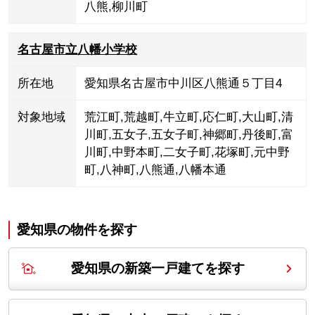
八熊
,
柳川町
名古屋市立八幡小学校
所在地
愛知県名古屋市中川区八熊通５丁目4
対象地域
荒江町
,
荒越町
,
牛立町
,
応仁町
,
大山町
,
清
川町
,
五女子
,
五女子町
,
神郷町
,
丹後町
,
富
川町
,
中野本町
,
二女子町
,
花塚町
,
元中野
町
,
八神町
,
八熊通
,
八幡本通
愛知県の
物件を探す
愛知県の新築一戸建てを探す