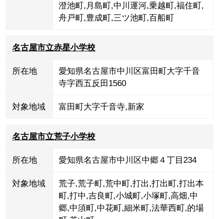
澄池町
,
月島町
,
中川運河
,
乗越町
,
福住町
,
舟戸町
,
豊成町
,
三ツ池町
,
百船町
名古屋市立赤星小学校
所在地
愛知県名古屋市中川区富田町大字千音
寺字西五反田1560
対象地域
富田町大字千音寺
,
新家
名古屋市立荒子小学校
所在地
愛知県名古屋市中川区中郷４丁目234
対象地域
荒子
,
荒子町
,
荒中町
,
打出
,
打出町
,
打出本
町
,
打中
,
吉良町
,
小城町
,
小塚町
,
高畑
,
中
郷
,
中須町
,
中花町
,
細米町
,
法華西町
,
的場