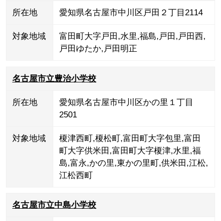
所在地
愛知県名古屋市中川区戸田２丁目2114
対象地域
富田町大字戸田
,
水里
,
福島
,
戸田
,
戸田西
,
戸田ゆたか
,
戸田明正
名古屋市立豊治小学校
所在地
愛知県名古屋市中川区かの里１丁目
2501
対象地域
榎津西町
,
榎松町
,
富田町大字包里
,
富田
町大字供米田
,
富田町大字榎津
,
水里
,
福
島
,
富永
,
かの里
,
東かの里町
,
供米田
,
江松
,
江松西町
名古屋市立中島小学校