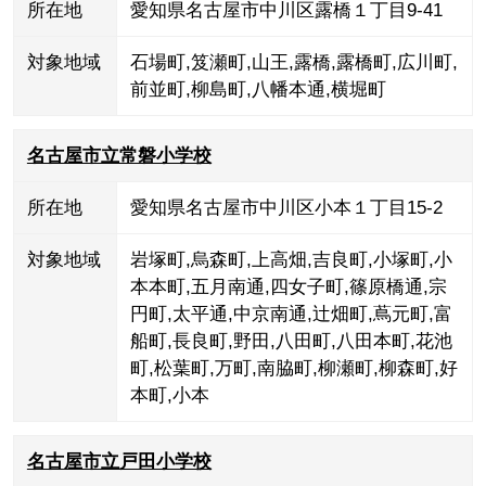
所在地
愛知県名古屋市中川区露橋１丁目9-41
対象地域
石場町
,
笈瀬町
,
山王
,
露橋
,
露橋町
,
広川町
,
前並町
,
柳島町
,
八幡本通
,
横堀町
名古屋市立常磐小学校
所在地
愛知県名古屋市中川区小本１丁目15-2
対象地域
岩塚町
,
烏森町
,
上高畑
,
吉良町
,
小塚町
,
小
本本町
,
五月南通
,
四女子町
,
篠原橋通
,
宗
円町
,
太平通
,
中京南通
,
辻畑町
,
蔦元町
,
富
船町
,
長良町
,
野田
,
八田町
,
八田本町
,
花池
町
,
松葉町
,
万町
,
南脇町
,
柳瀬町
,
柳森町
,
好
本町
,
小本
名古屋市立戸田小学校