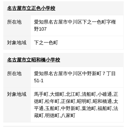
名古屋市立正色小学校
所在地
愛知県名古屋市中川区下之一色町字権
野107
対象地域
下之一色町
名古屋市立昭和橋小学校
所在地
愛知県名古屋市中川区中野新町７丁目
51-1
対象地域
馬手町
,
大畑町
,
北江町
,
清船町
,
小碓通
,
正
徳町
,
松年町
,
正保町
,
昭明町
,
昭和橋通
,
太
平通
,
玉船町
,
中野新町
,
葉池町
,
福船町
,
法
蔵町
,
明徳町
,
八家町