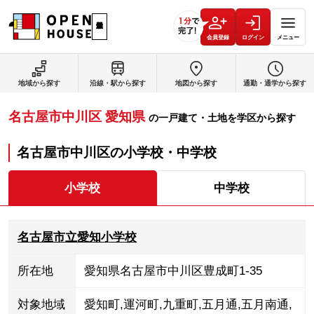
会員登録
ログイン
メニュー
地域から探す
沿線・駅から探す
地図から探す
通勤・通学から探す
名古屋市中川区
愛知県
の
一戸建て・土地を学区から探す
名古屋市中川区
の
小学校・中学校
小学校
中学校
名古屋市立愛知小学校
所在地
愛知県名古屋市中川区豊成町1-35
対象地域
愛知町
,
運河町
,
九重町
,
五月通
,
五月南通
,