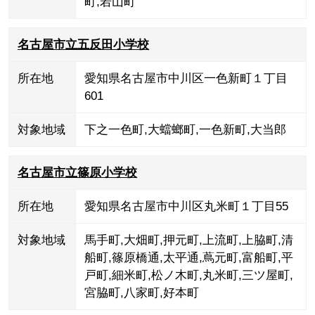
町
,
若山町
名古屋市立五反田小学校
所在地
愛知県名古屋市中川区一色新町１丁目
601
対象地域
下之一色町
,
大蟷螂町
,
一色新町
,
大当郎
名古屋市立篠原小学校
所在地
愛知県名古屋市中川区丸米町１丁目55
対象地域
馬手町
,
大畑町
,
押元町
,
上流町
,
上脇町
,
清
船町
,
篠原橋通
,
太平通
,
蔦元町
,
富船町
,
平
戸町
,
細米町
,
松ノ木町
,
丸米町
,
三ツ屋町
,
宮脇町
,
八家町
,
好本町