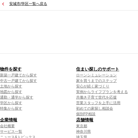
安城市/学区一覧へ戻る
物件を探す
住まい探しのサポート
新築一戸建てから探す
ローンシミュレーション
中古一戸建てから探す
家を買うまでのステップ
土地から探す
安心が続く家づくり
地図から探す
実例からライフプランを考える
通勤・通学から探す
共働き子育て世代を応援
学区から探す
営業スタッフを上手に活用
特集から探す
初めての家探し相談会
個別FP相談
企業情報
店舗情報
会社概要
東京都
サービス一覧
神奈川県
ニュース&トピックス
埼玉県