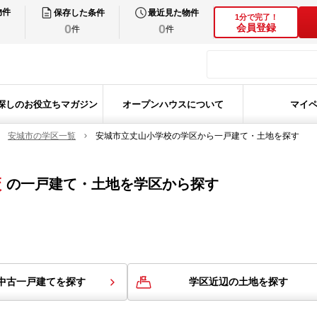
物件
保存した条件
最近見た物件
1分で完了！
0
0
会員登録
件
件
探しのお役立ちマガジン
オープンハウスについて
マイ
安城市の学区一覧
安城市立丈山小学校の学区から一戸建て・土地を探す
校
の
一戸建て・土地を学区から探す
中古一戸建てを探す
学区近辺の土地を探す