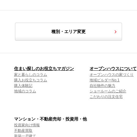
種別・エリア変更
住まい探しのお役立ちマガジン
オープンハウスについて
家と暮らしのコラム
オープンハウスの家づくり
購入お役立ちコラム
地域ビルダーNo.1
購入体験記
自社物件の魅力
地域のコラム
ショールームのご紹介
こだわりの注文住宅
マンション・不動産売却・投資用・他
投資家向け情報
不動産買取
新築一戸建て