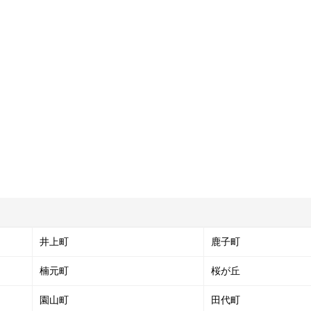
井上町
鹿子町
楠元町
桜が丘
園山町
田代町