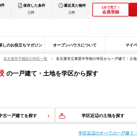
物件
保存した条件
最近見た物件
1分で完了！
0
0
会員登録
件
件
探しのお役立ちマガジン
オープンハウスについて
マイ
名古屋市千種区の学区一覧
名古屋市立東星中学校の学区から一戸建て・土地
校
の
一戸建て・土地を学区から探す
中古一戸建てを探す
学区近辺の土地を探す
学区近辺のすべての一戸建て