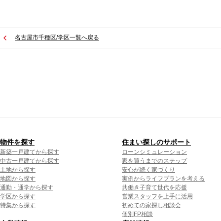
名古屋市千種区/学区一覧へ戻る
物件を探す
住まい探しのサポート
新築一戸建てから探す
ローンシミュレーション
中古一戸建てから探す
家を買うまでのステップ
土地から探す
安心が続く家づくり
地図から探す
実例からライフプランを考える
通勤・通学から探す
共働き子育て世代を応援
学区から探す
営業スタッフを上手に活用
特集から探す
初めての家探し相談会
個別FP相談