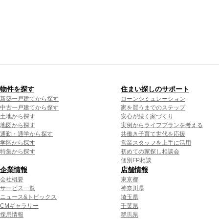
物件を探す
住まい探しのサポート
新築一戸建てから探す
ローンシミュレーション
中古一戸建てから探す
家を買うまでのステップ
土地から探す
安心が続く家づくり
地図から探す
実例からライフプランを考える
通勤・通学から探す
共働き子育て世代を応援
学区から探す
営業スタッフを上手に活用
特集から探す
初めての家探し相談会
個別FP相談
企業情報
店舗情報
会社概要
東京都
サービス一覧
神奈川県
ニュース&トピックス
埼玉県
CMギャラリー
千葉県
採用情報
群馬県