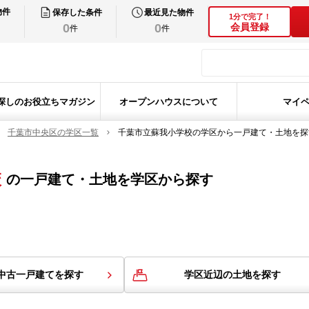
物件
保存した条件
最近見た物件
1分で完了！
0
0
会員登録
件
件
探しのお役立ちマガジン
オープンハウスについて
マイ
千葉市中央区の学区一覧
千葉市立蘇我小学校の学区から一戸建て・土地を探
校
の
一戸建て・土地を学区から探す
中古一戸建てを探す
学区近辺の土地を探す