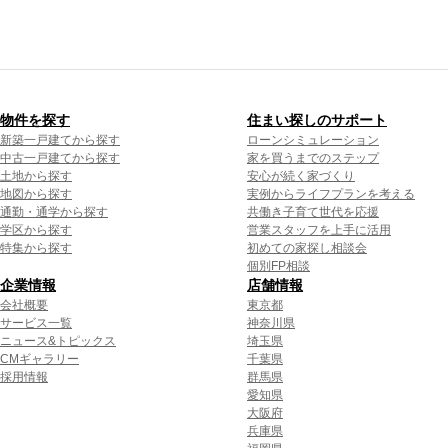
物件を探す
住まい探しのサポート
新築一戸建てから探す
ローンシミュレーション
中古一戸建てから探す
家を買うまでのステップ
土地から探す
安心が続く家づくり
地図から探す
実例からライフプランを考える
通勤・通学から探す
共働き子育て世代を応援
学区から探す
営業スタッフを上手に活用
特集から探す
初めての家探し相談会
個別FP相談
企業情報
店舗情報
会社概要
東京都
サービス一覧
神奈川県
ニュース&トピックス
埼玉県
CMギャラリー
千葉県
採用情報
群馬県
愛知県
大阪府
兵庫県