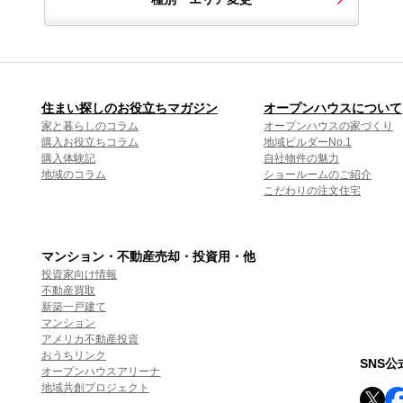
住まい探しのお役立ちマガジン
オープンハウスについて
家と暮らしのコラム
オープンハウスの家づくり
購入お役立ちコラム
地域ビルダーNo.1
購入体験記
自社物件の魅力
地域のコラム
ショールームのご紹介
こだわりの注文住宅
マンション・不動産売却・投資用・他
投資家向け情報
不動産買取
新築一戸建て
マンション
アメリカ不動産投資
おうちリンク
SNS
オープンハウスアリーナ
地域共創プロジェクト