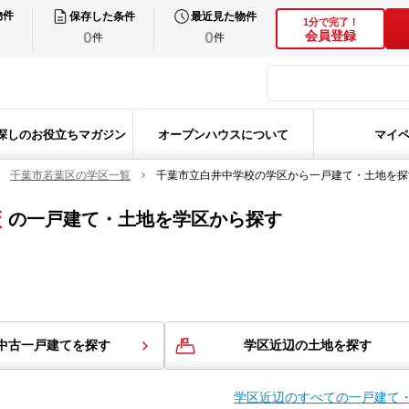
物件
保存した条件
最近見た物件
1分で完了！
0
0
会員登録
件
件
探しのお役立ちマガジン
オープンハウスについて
マイ
千葉市若葉区の学区一覧
千葉市立白井中学校の学区から一戸建て・土地を探
校
の
一戸建て・土地を学区から探す
中古一戸建てを探す
学区近辺の土地を探す
学区近辺のすべての一戸建て