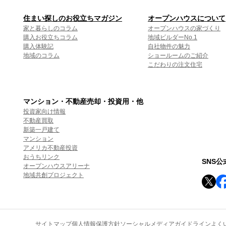
住まい探しのお役立ちマガジン
オープンハウスについて
家と暮らしのコラム
オープンハウスの家づくり
購入お役立ちコラム
地域ビルダーNo.1
購入体験記
自社物件の魅力
地域のコラム
ショールームのご紹介
こだわりの注文住宅
マンション・不動産売却・投資用・他
投資家向け情報
不動産買取
新築一戸建て
マンション
アメリカ不動産投資
おうちリンク
SNS
オープンハウスアリーナ
地域共創プロジェクト
サイトマップ
個人情報保護方針
ソーシャルメディアガイドライン
よく