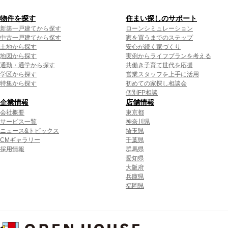
物件を探す
住まい探しのサポート
新築一戸建てから探す
ローンシミュレーション
中古一戸建てから探す
家を買うまでのステップ
土地から探す
安心が続く家づくり
地図から探す
実例からライフプランを考える
通勤・通学から探す
共働き子育て世代を応援
学区から探す
営業スタッフを上手に活用
特集から探す
初めての家探し相談会
個別FP相談
企業情報
店舗情報
会社概要
東京都
サービス一覧
神奈川県
ニュース&トピックス
埼玉県
CMギャラリー
千葉県
採用情報
群馬県
愛知県
大阪府
兵庫県
福岡県