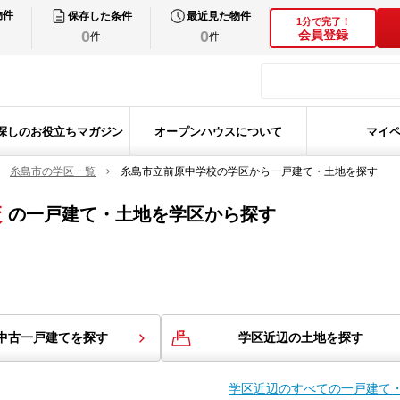
物件
保存した条件
最近見た物件
1分で完了！
0
0
会員登録
件
件
探しのお役立ちマガジン
オープンハウスについて
マイ
糸島市の学区一覧
糸島市立前原中学校の学区から一戸建て・土地を探す
校
の
一戸建て・土地を学区から探す
中古一戸建てを探す
学区近辺の土地を探す
学区近辺のすべての一戸建て