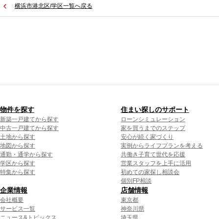
横浜市港北区/学区一覧へ戻る
物件を探す
住まい探しのサポート
新築一戸建てから探す
ローンシミュレーション
中古一戸建てから探す
家を買うまでのステップ
土地から探す
安心が続く家づくり
地図から探す
実例からライフプランを考える
通勤・通学から探す
共働き子育て世代を応援
学区から探す
営業スタッフを上手に活用
特集から探す
初めての家探し相談会
個別FP相談
企業情報
店舗情報
会社概要
東京都
サービス一覧
神奈川県
ニュース&トピックス
埼玉県