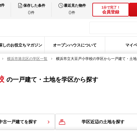
物件
保存した条件
最近見た物件
1分で完了！
0
0
会員登録
件
件
探しのお役立ちマガジン
オープンハウスについて
マイ
横浜市港北区の学区一覧
横浜市立大豆戸小学校の学区から一戸建て・土地
校
の
一戸建て・土地を学区から探す
中古一戸建てを探す
学区近辺の土地を探す