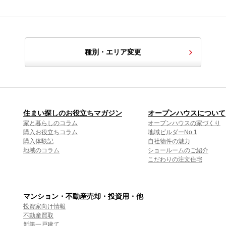
種別・エリア変更
住まい探しのお役立ちマガジン
オープンハウスについて
家と暮らしのコラム
オープンハウスの家づくり
購入お役立ちコラム
地域ビルダーNo.1
購入体験記
自社物件の魅力
地域のコラム
ショールームのご紹介
こだわりの注文住宅
マンション・不動産売却・投資用・他
投資家向け情報
不動産買取
新築一戸建て