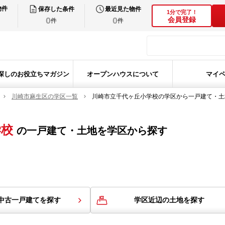
物件
保存した条件
最近見た物件
1分で完了！
0
0
会員登録
件
件
探しのお役立ちマガジン
オープンハウスについて
マイ
川崎市麻生区の学区一覧
川崎市立千代ヶ丘小学校の学区から一戸建て・土
学校
の
一戸建て・土地を学区から探す
中古一戸建てを探す
学区近辺の土地を探す