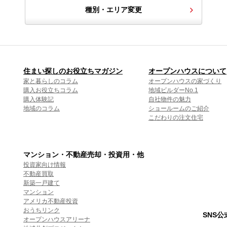
種別・エリア変更
住まい探しのお役立ちマガジン
オープンハウスについて
家と暮らしのコラム
オープンハウスの家づくり
購入お役立ちコラム
地域ビルダーNo.1
購入体験記
自社物件の魅力
地域のコラム
ショールームのご紹介
こだわりの注文住宅
マンション・不動産売却・投資用・他
投資家向け情報
不動産買取
新築一戸建て
マンション
アメリカ不動産投資
おうちリンク
SNS
オープンハウスアリーナ