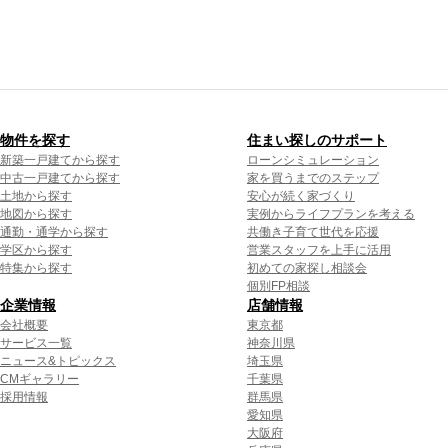
物件を探す
住まい探しのサポート
新築一戸建てから探す
ローンシミュレーション
中古一戸建てから探す
家を買うまでのステップ
土地から探す
安心が続く家づくり
地図から探す
実例からライフプランを考える
通勤・通学から探す
共働き子育て世代を応援
学区から探す
営業スタッフを上手に活用
特集から探す
初めての家探し相談会
個別FP相談
企業情報
店舗情報
会社概要
東京都
サービス一覧
神奈川県
ニュース&トピックス
埼玉県
CMギャラリー
千葉県
採用情報
群馬県
愛知県
大阪府