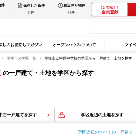
物件
保存した条件
最近見た物件
1分で完了！
0
0
会員登録
件
件
探しのお役立ちマガジン
オープンハウスについて
マイ
平塚市の学区一覧
平塚市立中原中学校の学区から一戸建て・土地を探す
校
の
一戸建て・土地を学区から探す
中古一戸建てを探す
学区近辺の土地を探す
学区近辺のすべての一戸建て