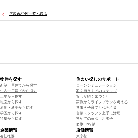
平塚市/学区一覧へ戻る
物件を探す
住まい探しのサポート
新築一戸建てから探す
ローンシミュレーション
中古一戸建てから探す
家を買うまでのステップ
土地から探す
安心が続く家づくり
地図から探す
実例からライフプランを考える
通勤・通学から探す
共働き子育て世代を応援
学区から探す
営業スタッフを上手に活用
特集から探す
初めての家探し相談会
個別FP相談
企業情報
店舗情報
会社概要
東京都