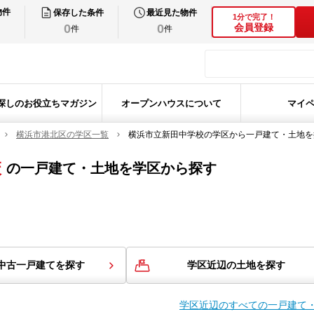
物件
保存した条件
最近見た物件
1分で完了！
0
0
会員登録
件
件
探しのお役立ちマガジン
オープンハウスについて
マイ
横浜市港北区の学区一覧
横浜市立新田中学校の学区から一戸建て・土地を
校
の
一戸建て・土地を学区から探す
中古一戸建てを探す
学区近辺の土地を探す
学区近辺のすべての一戸建て