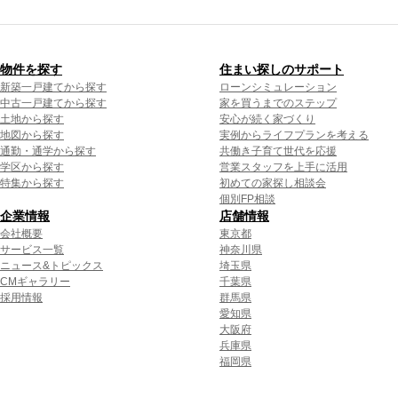
物件を探す
住まい探しのサポート
新築一戸建てから探す
ローンシミュレーション
中古一戸建てから探す
家を買うまでのステップ
土地から探す
安心が続く家づくり
地図から探す
実例からライフプランを考える
通勤・通学から探す
共働き子育て世代を応援
学区から探す
営業スタッフを上手に活用
特集から探す
初めての家探し相談会
個別FP相談
企業情報
店舗情報
会社概要
東京都
サービス一覧
神奈川県
ニュース&トピックス
埼玉県
CMギャラリー
千葉県
採用情報
群馬県
愛知県
大阪府
兵庫県
福岡県