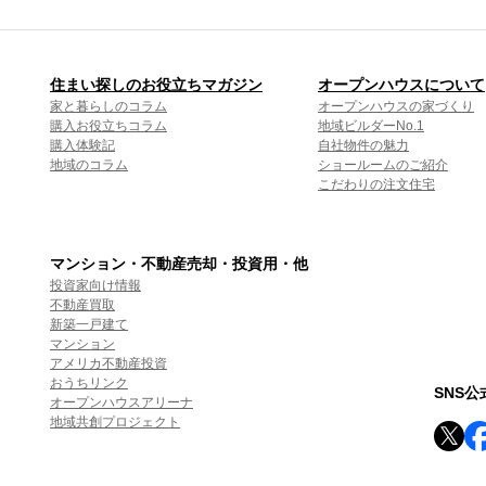
住まい探しのお役立ちマガジン
オープンハウスについて
家と暮らしのコラム
オープンハウスの家づくり
購入お役立ちコラム
地域ビルダーNo.1
購入体験記
自社物件の魅力
地域のコラム
ショールームのご紹介
こだわりの注文住宅
マンション・不動産売却・投資用・他
投資家向け情報
不動産買取
新築一戸建て
マンション
アメリカ不動産投資
おうちリンク
SNS
オープンハウスアリーナ
地域共創プロジェクト