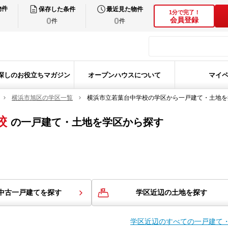
物件
保存した条件
最近見た物件
1分で完了！
0
0
会員登録
件
件
探しのお役立ちマガジン
オープンハウスについて
マイ
横浜市旭区の学区一覧
横浜市立若葉台中学校の学区から一戸建て・土地を
校
の
一戸建て・土地を学区から探す
中古一戸建てを探す
学区近辺の土地を探す
学区近辺のすべての一戸建て