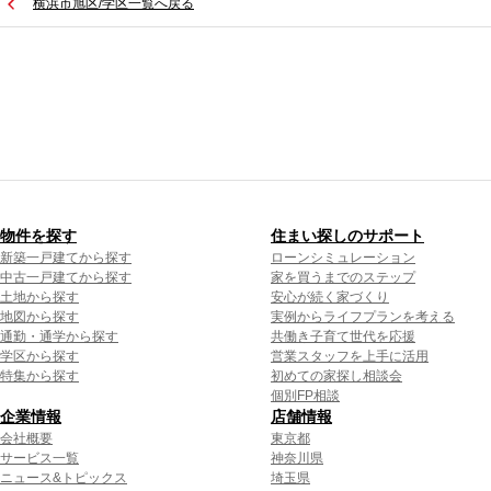
横浜市旭区/学区一覧へ戻る
物件を探す
住まい探しのサポート
新築一戸建てから探す
ローンシミュレーション
中古一戸建てから探す
家を買うまでのステップ
土地から探す
安心が続く家づくり
地図から探す
実例からライフプランを考える
通勤・通学から探す
共働き子育て世代を応援
学区から探す
営業スタッフを上手に活用
特集から探す
初めての家探し相談会
個別FP相談
企業情報
店舗情報
会社概要
東京都
サービス一覧
神奈川県
ニュース&トピックス
埼玉県