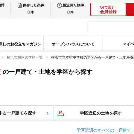
物件
保存した条件
最近見た物件
1分で完了！
0
0
会員登録
件
件
探しのお役立ちマガジン
オープンハウスについて
マイ
横浜市旭区の学区一覧
横浜市立本宿中学校の学区から一戸建て・土地を探
校
の
一戸建て・土地を学区から探す
中古一戸建てを探す
学区近辺の土地を探す
学区近辺のすべての一戸建て