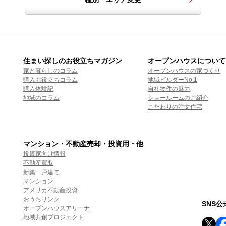
住まい探しのお役立ちマガジン
オープンハウスについて
家と暮らしのコラム
オープンハウスの家づくり
購入お役立ちコラム
地域ビルダーNo.1
購入体験記
自社物件の魅力
地域のコラム
ショールームのご紹介
こだわりの注文住宅
マンション・不動産売却・投資用・他
投資家向け情報
不動産買取
新築一戸建て
マンション
アメリカ不動産投資
おうちリンク
SNS
オープンハウスアリーナ
地域共創プロジェクト