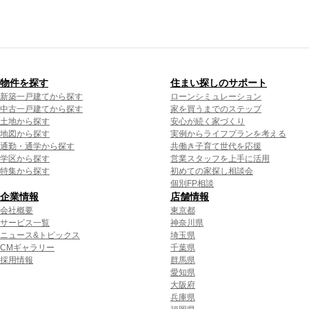
物件を探す
住まい探しのサポート
新築一戸建てから探す
ローンシミュレーション
中古一戸建てから探す
家を買うまでのステップ
土地から探す
安心が続く家づくり
地図から探す
実例からライフプランを考える
通勤・通学から探す
共働き子育て世代を応援
学区から探す
営業スタッフを上手に活用
特集から探す
初めての家探し相談会
個別FP相談
企業情報
店舗情報
会社概要
東京都
サービス一覧
神奈川県
ニュース&トピックス
埼玉県
CMギャラリー
千葉県
採用情報
群馬県
愛知県
大阪府
兵庫県