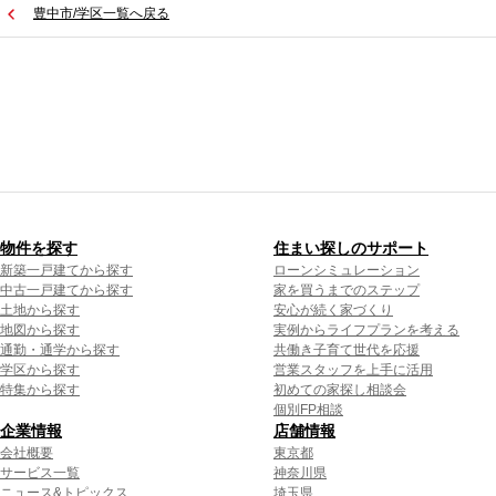
豊中市/学区一覧へ戻る
物件を探す
住まい探しのサポート
新築一戸建てから探す
ローンシミュレーション
中古一戸建てから探す
家を買うまでのステップ
土地から探す
安心が続く家づくり
地図から探す
実例からライフプランを考える
通勤・通学から探す
共働き子育て世代を応援
学区から探す
営業スタッフを上手に活用
特集から探す
初めての家探し相談会
個別FP相談
企業情報
店舗情報
会社概要
東京都
サービス一覧
神奈川県
ニュース&トピックス
埼玉県