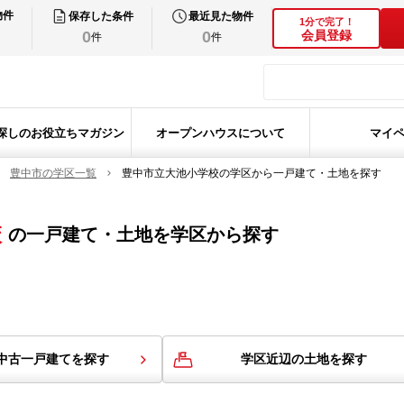
物件
保存した条件
最近見た物件
1分で完了！
0
0
会員登録
件
件
探しのお役立ちマガジン
オープンハウスについて
マイ
豊中市の学区一覧
豊中市立大池小学校の学区から一戸建て・土地を探す
校
の
一戸建て・土地を学区から探す
中古一戸建てを探す
学区近辺の土地を探す