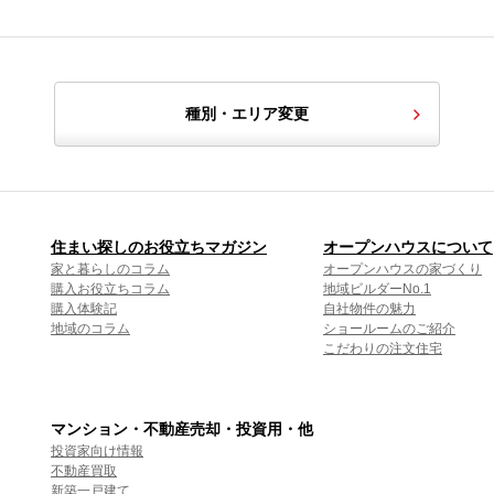
種別・エリア変更
住まい探しのお役立ちマガジン
オープンハウスについて
家と暮らしのコラム
オープンハウスの家づくり
購入お役立ちコラム
地域ビルダーNo.1
購入体験記
自社物件の魅力
地域のコラム
ショールームのご紹介
こだわりの注文住宅
マンション・不動産売却・投資用・他
投資家向け情報
不動産買取
新築一戸建て