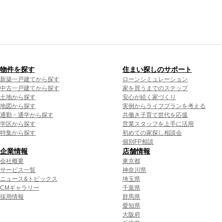
物件を探す
住まい探しのサポート
新築一戸建てから探す
ローンシミュレーション
中古一戸建てから探す
家を買うまでのステップ
土地から探す
安心が続く家づくり
地図から探す
実例からライフプランを考える
通勤・通学から探す
共働き子育て世代を応援
学区から探す
営業スタッフを上手に活用
特集から探す
初めての家探し相談会
個別FP相談
企業情報
店舗情報
会社概要
東京都
サービス一覧
神奈川県
ニュース&トピックス
埼玉県
CMギャラリー
千葉県
採用情報
群馬県
愛知県
大阪府