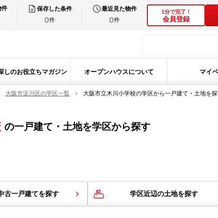
物件
保存した条件
最近見た物件
1分で完了！
0
0
会員登録
件
件
探しのお役立ちマガジン
オープンハウスについて
マイ
大阪市淀川区の学区一覧
大阪市立木川小学校の学区から一戸建て・土地を探
校
の
一戸建て・土地を学区から探す
中古一戸建てを探す
学区近辺の土地を探す