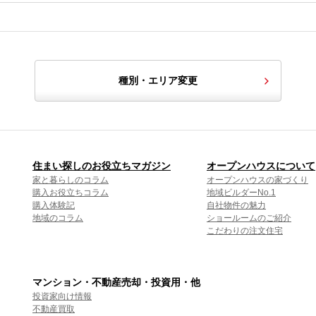
種別・エリア変更
住まい探しのお役立ちマガジン
オープンハウスについて
家と暮らしのコラム
オープンハウスの家づくり
購入お役立ちコラム
地域ビルダーNo.1
購入体験記
自社物件の魅力
地域のコラム
ショールームのご紹介
こだわりの注文住宅
マンション・不動産売却・投資用・他
投資家向け情報
不動産買取