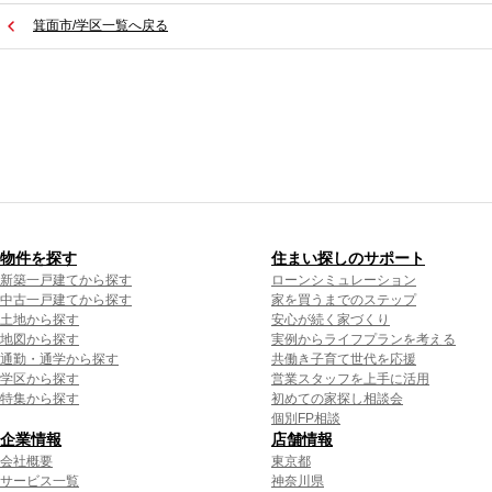
箕面市/学区一覧へ戻る
物件を探す
住まい探しのサポート
新築一戸建てから探す
ローンシミュレーション
中古一戸建てから探す
家を買うまでのステップ
土地から探す
安心が続く家づくり
地図から探す
実例からライフプランを考える
通勤・通学から探す
共働き子育て世代を応援
学区から探す
営業スタッフを上手に活用
特集から探す
初めての家探し相談会
個別FP相談
企業情報
店舗情報
会社概要
東京都
サービス一覧
神奈川県