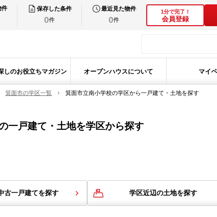
物件
保存した条件
最近見た物件
1分で完了！
0
0
会員登録
件
件
探しのお役立ちマガジン
オープンハウスについて
マイ
箕面市の学区一覧
箕面市立南小学校の学区から一戸建て・土地を探す
の
一戸建て・土地を学区から探す
中古一戸建てを探す
学区近辺の土地を探す