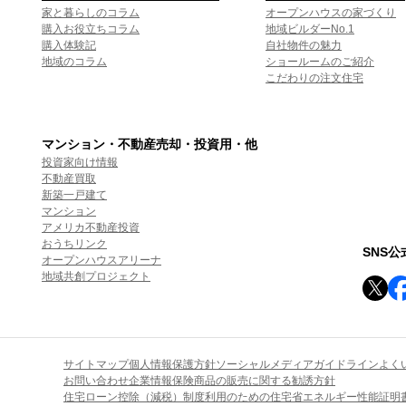
家と暮らしのコラム
オープンハウスの家づくり
購入お役立ちコラム
地域ビルダーNo.1
購入体験記
自社物件の魅力
地域のコラム
ショールームのご紹介
こだわりの注文住宅
マンション・不動産売却・投資用・他
投資家向け情報
不動産買取
新築一戸建て
マンション
アメリカ不動産投資
おうちリンク
SNS
オープンハウスアリーナ
地域共創プロジェクト
サイトマップ
個人情報保護方針
ソーシャルメディアガイドライン
よく
お問い合わせ
企業情報
保険商品の販売に関する勧誘方針
住宅ローン控除（減税）制度利用のための住宅省エネルギー性能証明