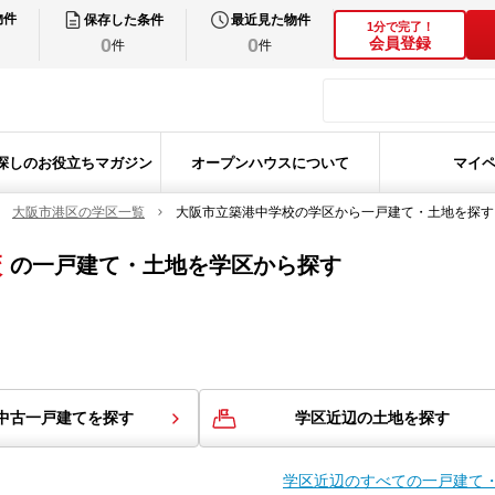
物件
保存した条件
最近見た物件
1分で完了！
0
0
会員登録
件
件
探しのお役立ちマガジン
オープンハウスについて
マイ
大阪市港区の学区一覧
大阪市立築港中学校の学区から一戸建て・土地を探す
校
の
一戸建て・土地を学区から探す
中古一戸建てを探す
学区近辺の土地を探す
学区近辺のすべての一戸建て