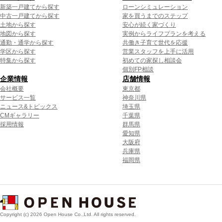
新築一戸建てから探す
ローンシミュレーション
中古一戸建てから探す
家を買うまでのステップ
土地から探す
安心が続く家づくり
地図から探す
実例からライフプランを考える
通勤・通学から探す
共働き子育て世代を応援
学区から探す
営業スタッフを上手に活用
特集から探す
初めての家探し相談会
個別FP相談
企業情報
店舗情報
会社概要
東京都
サービス一覧
神奈川県
ニュース&トピックス
埼玉県
CMギャラリー
千葉県
採用情報
群馬県
愛知県
大阪府
兵庫県
福岡県
Copyright (c) 2026 Open House Co.,Ltd. All rights reserved.