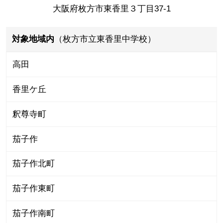
大阪府枚方市東香里３丁目37-1
対象地域内
（枚方市立東香里中学校）
高田
香里ケ丘
釈尊寺町
茄子作
茄子作北町
茄子作東町
茄子作南町