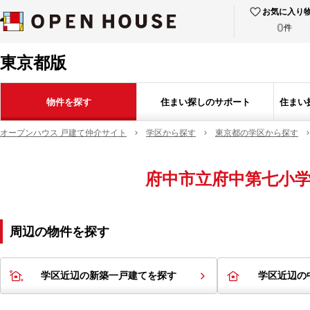
お気に入り
0
件
東京都版
物件を探す
住まい探しのサポート
住まい
オープンハウス 戸建て仲介サイト
学区から探す
東京都の学区から探す
府中市立府中第七小
周辺の物件を探す
学区近辺の新築一戸建てを探す
学区近辺の