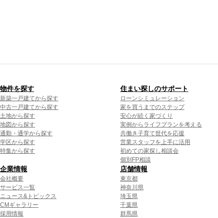
物件を探す
住まい探しのサポート
新築一戸建てから探す
ローンシミュレーション
中古一戸建てから探す
家を買うまでのステップ
土地から探す
安心が続く家づくり
地図から探す
実例からライフプランを考える
通勤・通学から探す
共働き子育て世代を応援
学区から探す
営業スタッフを上手に活用
特集から探す
初めての家探し相談会
個別FP相談
企業情報
店舗情報
会社概要
東京都
サービス一覧
神奈川県
ニュース&トピックス
埼玉県
CMギャラリー
千葉県
採用情報
群馬県