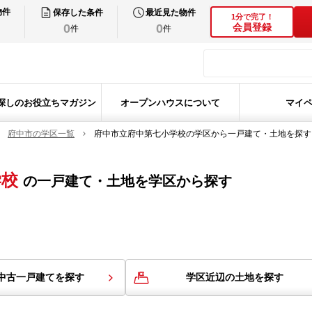
物件
保存した条件
最近見た物件
1分で完了！
0
0
会員登録
件
件
探しのお役立ちマガジン
オープンハウスについて
マイ
府中市の学区一覧
府中市立府中第七小学校の学区から一戸建て・土地を探す
学校
の
一戸建て・土地を学区から探す
中古一戸建てを探す
学区近辺の土地を探す