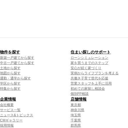
物件を探す
住まい探しのサポート
新築一戸建てから探す
ローンシミュレーション
中古一戸建てから探す
家を買うまでのステップ
土地から探す
安心が続く家づくり
地図から探す
実例からライフプランを考える
通勤・通学から探す
共働き子育て世代を応援
学区から探す
営業スタッフを上手に活用
特集から探す
初めての家探し相談会
個別FP相談
企業情報
店舗情報
会社概要
東京都
サービス一覧
神奈川県
ニュース&トピックス
埼玉県
CMギャラリー
千葉県
採用情報
群馬県