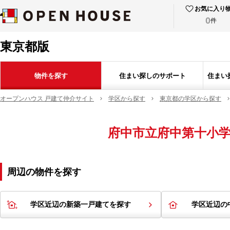
お気に入り
0
件
東京都版
物件を探す
住まい探しのサポート
住まい
オープンハウス 戸建て仲介サイト
学区から探す
東京都の学区から探す
府中市立府中第十小
周辺の物件を探す
学区近辺の新築一戸建てを探す
学区近辺の