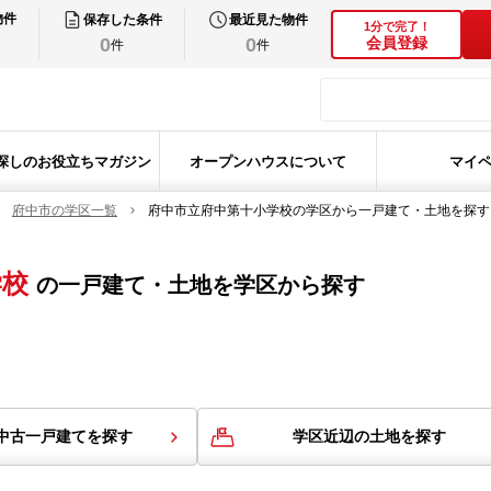
物件
保存した条件
最近見た物件
1分で完了！
0
0
会員登録
件
件
探しのお役立ちマガジン
オープンハウスについて
マイ
府中市の学区一覧
府中市立府中第十小学校の学区から一戸建て・土地を探す
学校
の
一戸建て・土地を学区から探す
中古一戸建てを探す
学区近辺の土地を探す