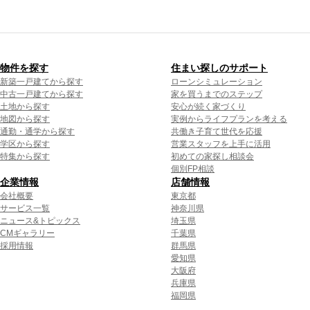
物件を探す
住まい探しのサポート
新築一戸建てから探す
ローンシミュレーション
中古一戸建てから探す
家を買うまでのステップ
土地から探す
安心が続く家づくり
地図から探す
実例からライフプランを考える
通勤・通学から探す
共働き子育て世代を応援
学区から探す
営業スタッフを上手に活用
特集から探す
初めての家探し相談会
個別FP相談
企業情報
店舗情報
会社概要
東京都
サービス一覧
神奈川県
ニュース&トピックス
埼玉県
CMギャラリー
千葉県
採用情報
群馬県
愛知県
大阪府
兵庫県
福岡県