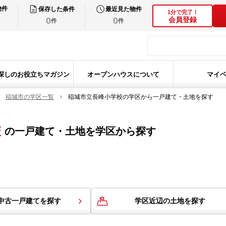
物件
保存した条件
最近見た物件
1分で完了！
0
0
会員登録
件
件
探しのお役立ちマガジン
オープンハウスについて
マイ
稲城市の学区一覧
稲城市立長峰小学校の学区から一戸建て・土地を探す
校
の
一戸建て・土地を学区から探す
中古一戸建てを探す
学区近辺の土地を探す