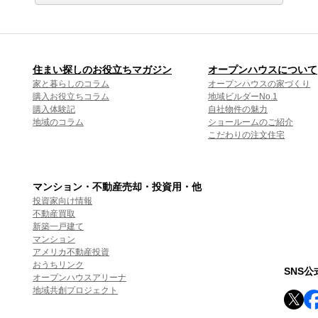
住まい探しのお役立ちマガジン
オープンハウスについて
家と暮らしのコラム
オープンハウスの家づくり
購入お役立ちコラム
地域ビルダーNo.1
購入体験記
自社物件の魅力
地域のコラム
ショールームのご紹介
こだわりの注文住宅
マンション・不動産売却・投資用・他
投資家向け情報
不動産買取
新築一戸建て
マンション
アメリカ不動産投資
おうちリンク
SNS
オープンハウスアリーナ
地域共創プロジェクト