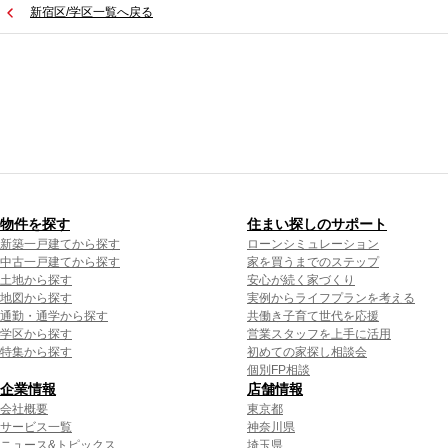
新宿区/学区一覧へ戻る
物件を探す
住まい探しのサポート
新築一戸建てから探す
ローンシミュレーション
中古一戸建てから探す
家を買うまでのステップ
土地から探す
安心が続く家づくり
地図から探す
実例からライフプランを考える
通勤・通学から探す
共働き子育て世代を応援
学区から探す
営業スタッフを上手に活用
特集から探す
初めての家探し相談会
個別FP相談
企業情報
店舗情報
会社概要
東京都
サービス一覧
神奈川県
ニュース&トピックス
埼玉県