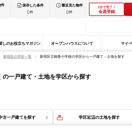
物件
保存した条件
最近見た物件
1分で完了！
0
0
会員登録
件
件
探しのお役立ちマガジン
オープンハウスについて
マイ
新宿区の学区一覧
新宿区立鶴巻小学校の学区から一戸建て・土地を探す
校
の
一戸建て・土地を学区から探す
中古一戸建てを探す
学区近辺の土地を探す