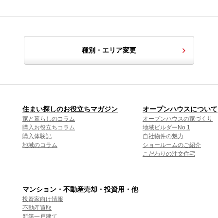
種別・エリア変更
住まい探しのお役立ちマガジン
オープンハウスについて
家と暮らしのコラム
オープンハウスの家づくり
購入お役立ちコラム
地域ビルダーNo.1
購入体験記
自社物件の魅力
地域のコラム
ショールームのご紹介
こだわりの注文住宅
マンション・不動産売却・投資用・他
投資家向け情報
不動産買取
新築一戸建て