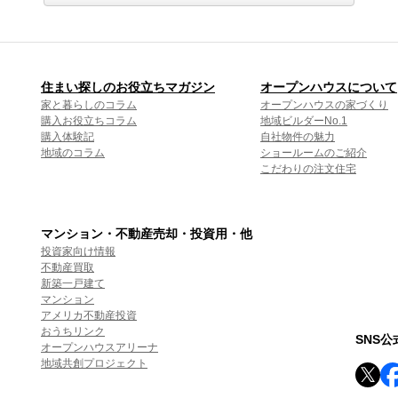
住まい探しのお役立ちマガジン
オープンハウスについて
家と暮らしのコラム
オープンハウスの家づくり
購入お役立ちコラム
地域ビルダーNo.1
購入体験記
自社物件の魅力
地域のコラム
ショールームのご紹介
こだわりの注文住宅
マンション・不動産売却・投資用・他
投資家向け情報
不動産買取
新築一戸建て
マンション
アメリカ不動産投資
おうちリンク
SNS
オープンハウスアリーナ
地域共創プロジェクト