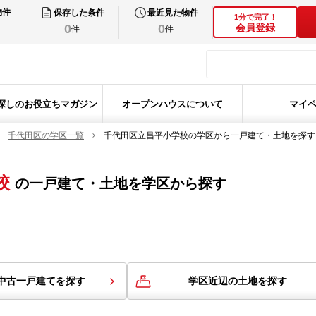
物件
保存した条件
最近見た物件
1分で完了！
0
0
会員登録
件
件
探しのお役立ちマガジン
オープンハウスについて
マイ
千代田区の学区一覧
千代田区立昌平小学校の学区から一戸建て・土地を探す
校
の
一戸建て・土地を学区から探す
中古一戸建てを探す
学区近辺の土地を探す