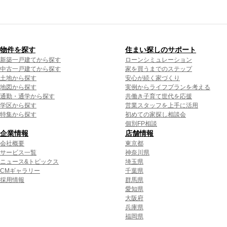
物件を探す
住まい探しのサポート
新築一戸建てから探す
ローンシミュレーション
中古一戸建てから探す
家を買うまでのステップ
土地から探す
安心が続く家づくり
地図から探す
実例からライフプランを考える
通勤・通学から探す
共働き子育て世代を応援
学区から探す
営業スタッフを上手に活用
特集から探す
初めての家探し相談会
個別FP相談
企業情報
店舗情報
会社概要
東京都
サービス一覧
神奈川県
ニュース&トピックス
埼玉県
CMギャラリー
千葉県
採用情報
群馬県
愛知県
大阪府
兵庫県
福岡県