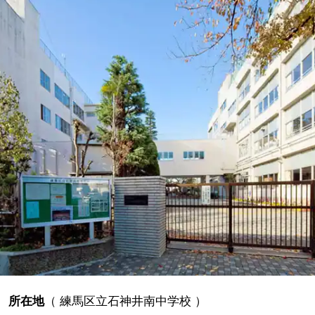
所在地
（
練馬区立石神井南中学校
）