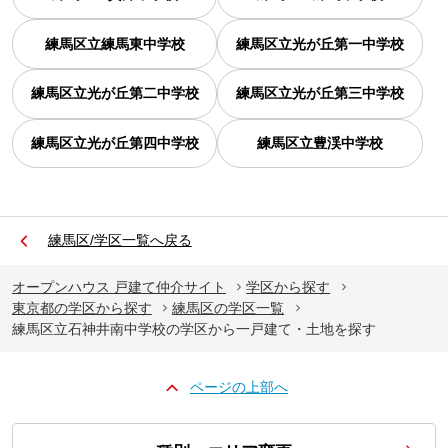
練馬区立練馬東中学校
練馬区立光が丘第一中学校
練馬区立光が丘第二中学校
練馬区立光が丘第三中学校
練馬区立光が丘第四中学校
練馬区立豊渓中学校
練馬区/学区一覧へ戻る
オープンハウス 戸建て仲介サイト
学区から探す
東京都の学区から探す
練馬区の学区一覧
練馬区立石神井南中学校の学区から一戸建て・土地を探す
ページの上部へ