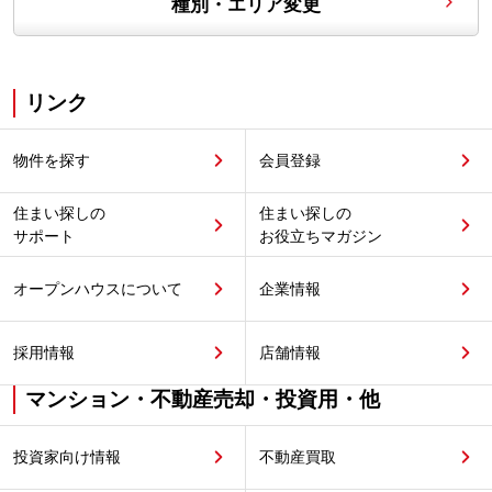
種別・エリア変更
リンク
物件を探す
会員登録
住まい探しの
住まい探しの
サポート
お役立ちマガジン
オープンハウスについて
企業情報
採用情報
店舗情報
マンション・不動産売却・投資用・他
投資家向け情報
不動産買取