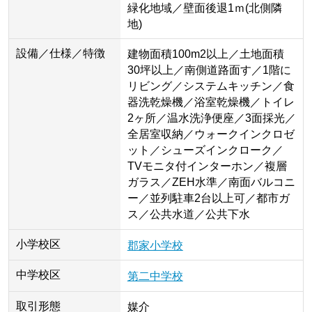
緑化地域／壁面後退1ｍ(北側隣
地)
設備／仕様／特徴
建物面積100m2以上／土地面積
30坪以上／南側道路面す／1階に
リビング／システムキッチン／食
器洗乾燥機／浴室乾燥機／トイレ
2ヶ所／温水洗浄便座／3面採光／
全居室収納／ウォークインクロゼ
ット／シューズインクローク／
TVモニタ付インターホン／複層
ガラス／ZEH水準／南面バルコニ
ー／並列駐車2台以上可／都市ガ
ス／公共水道／公共下水
小学校区
郡家小学校
中学校区
第二中学校
取引形態
媒介