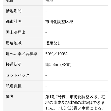
地目
宅地
借地期間
-
都市計画
市街化調整区域
国土法届出
-
用途地域
指定なし
建ぺい率／容積率
50%／100%
接道状況
南5.8m（公道）
セットバック
-
私道負担
-
備考
第1期2号棟／市街化調整区域。宅
地の造成及び建物の建築はできま
せん。／LDK23畳／車種による／