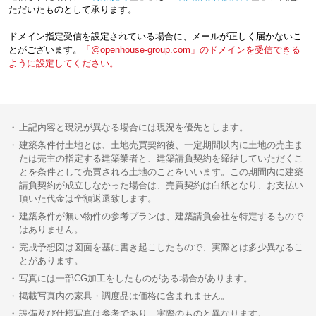
ただいたものとして承ります。
ドメイン指定受信を設定されている場合に、メールが正しく届かないこ
とがございます。
「@openhouse-group.com」のドメインを受信できる
ように設定してください。
上記内容と現況が異なる場合には現況を優先とします。
建築条件付土地とは、土地売買契約後、一定期間以内に土地の売主ま
たは売主の指定する建築業者と、建築請負契約を締結していただくこ
とを条件として売買される土地のことをいいます。この期間内に建築
請負契約が成立しなかった場合は、売買契約は白紙となり、お支払い
頂いた代金は全額返還致します。
建築条件が無い物件の参考プランは、建築請負会社を特定するもので
はありません。
完成予想図は図面を基に書き起こしたもので、実際とは多少異なるこ
とがあります。
写真には一部CG加工をしたものがある場合があります。
掲載写真内の家具・調度品は価格に含まれません。
設備及び仕様写真は参考であり、実際のものと異なります。