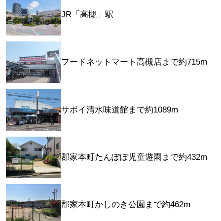
JR「高槻」駅
フードネットマート高槻店まで約715m
サボイ清水味道館まで約1089m
郡家本町たんぽぽ児童遊園まで約432m
郡家本町かしのき公園まで約462m