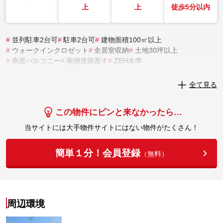
上
上
徒歩5分以内
#
並列駐車2台可
#
駐車2台可
#
建物面積100㎡以上
#
ウォークインクロゼット
#
全居室収納
#
土地30坪以上
#
南面バルコニー
#
南側道路面す
#
ZEH水準
実際にこの物件を見学してみませんか？
全て見る
実際に見学してみる
この物件にピンと来なかったら…
当サイトには大手物件サイトにはない物件がたくさん！
簡単１分！会員登録
（無料）
周辺環境