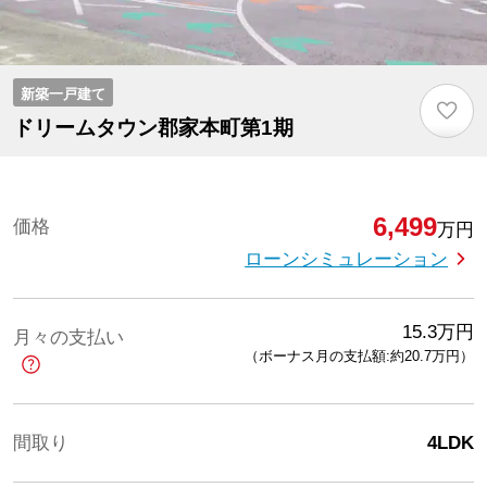
新築一戸建て
♡
ドリームタウン郡家本町第1期
6,499
価格
万円
ローンシミュレーション
15.3
万円
月々の支払い
（ボーナス月の支払額:約20.7
万円
）
間取り
4LDK