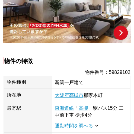
物件の特徴
物件番号
：
59829102
物件種別
新築一戸建て
所在地
大阪府
高槻市
郡家本町
最寄駅
東海道線
「
高槻
」
駅
バス15分 二
中前下車 徒歩4分
通勤時間を調べる