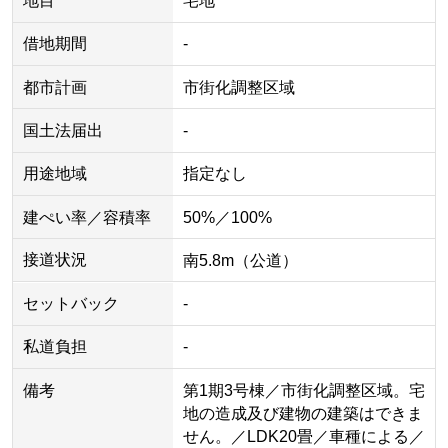
地目
宅地
借地期間
-
都市計画
市街化調整区域
国土法届出
-
用途地域
指定なし
建ぺい率／容積率
50%／100%
接道状況
南5.8m（公道）
セットバック
-
私道負担
-
備考
第1期3号棟／市街化調整区域。宅
地の造成及び建物の建築はできま
せん。／LDK20畳／車種による／