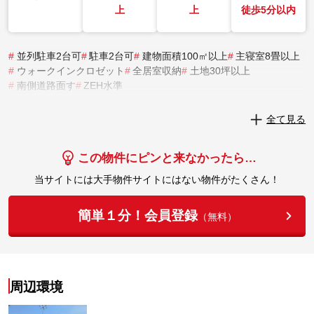
上
上
徒歩5分以内
#
並列駐車2台可
#
駐車2台可
#
建物面積100㎡以上
#
主寝室8畳以上
#
ウォークインクロゼット
#
全居室収納
#
土地30坪以上
#
南側道路面す
#
ZEH水準
実際にこの物件を見学してみませんか？
全て見る
実際に見学してみる
この物件にピンと来なかったら…
当サイトには大手物件サイトにはない物件がたくさん！
簡単１分！会員登録
（無料）
周辺環境