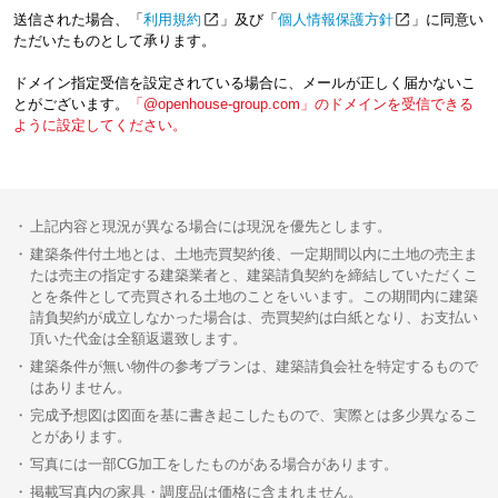
送信された場合、「
利用規約
」及び「
個人情報保護方針
」に同意い
ただいたものとして承ります。
ドメイン指定受信を設定されている場合に、メールが正しく届かないこ
とがございます。
「@openhouse-group.com」のドメインを受信できる
ように設定してください。
上記内容と現況が異なる場合には現況を優先とします。
建築条件付土地とは、土地売買契約後、一定期間以内に土地の売主ま
たは売主の指定する建築業者と、建築請負契約を締結していただくこ
とを条件として売買される土地のことをいいます。この期間内に建築
請負契約が成立しなかった場合は、売買契約は白紙となり、お支払い
頂いた代金は全額返還致します。
建築条件が無い物件の参考プランは、建築請負会社を特定するもので
はありません。
完成予想図は図面を基に書き起こしたもので、実際とは多少異なるこ
とがあります。
写真には一部CG加工をしたものがある場合があります。
掲載写真内の家具・調度品は価格に含まれません。