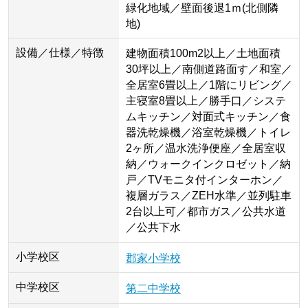
緑化地域／壁面後退1ｍ(北側隣
地)
設備／仕様／特徴
建物面積100m2以上／土地面積
30坪以上／南側道路面す／和室／
全居室6畳以上／1階にリビング／
主寝室8畳以上／勝手口／システ
ムキッチン／対面式キッチン／食
器洗乾燥機／浴室乾燥機／トイレ
2ヶ所／温水洗浄便座／全居室収
納／ウォークインクロゼット／納
戸／TVモニタ付インターホン／
複層ガラス／ZEH水準／並列駐車
2台以上可／都市ガス／公共水道
／公共下水
小学校区
郡家小学校
中学校区
第二中学校