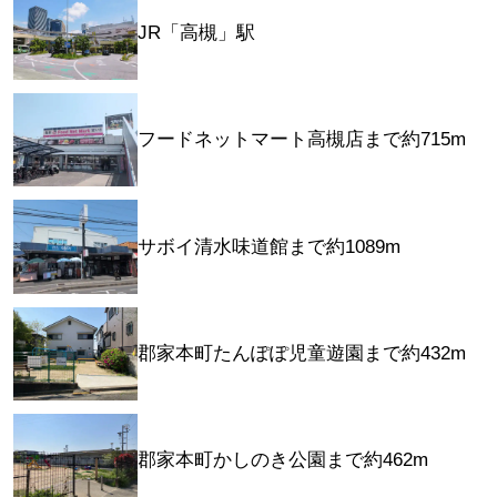
JR「高槻」駅
フードネットマート高槻店まで約715m
サボイ清水味道館まで約1089m
郡家本町たんぽぽ児童遊園まで約432m
郡家本町かしのき公園まで約462m