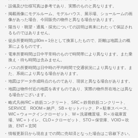
設備及び仕様写真は参考であり、実際のものと異なります。
掲載画像にモデルルーム、モデルハウス、展示場、ショールームの画
像があった場合、今回販売の物件と異なる場合があります。
陽当り・眺望・通風・採光についての説明は将来にわたって保証され
るものではありません。
徒歩所要時間は80m＝1分として換算したもので、距離は地図上の概
算によるものです。
電車所要時間は日中平常時のもので時間帯により異なります。また乗
換え・待ち時間は含みません。
バスの所要時間は日中時の平均時間で交通状況により異なります。ま
た、系統により異なる場合があります。
地図はデータ作成時点のものであり、現状と異なる場合があります。
地図は物件付近の地図を表すものであり、実際の物件所在地とは異な
る場合がございます。
略式凡例/RC＝鉄筋コンクリート、SRC＝鉄骨鉄筋コンクリート、
SERVICE ROOM＝納戸、SB＝セットバック、P＝駐車スペース、
WIC＝ウォークインクローゼット、W＝洗濯機置場、R＝冷蔵庫置
場、WC＝トイレ、CLO＝クローゼット、STO＝保管庫、VOID＝吹
抜、ENT＝玄関
情報更新日から現在までの間に売却済となった場合はご容赦下さい。