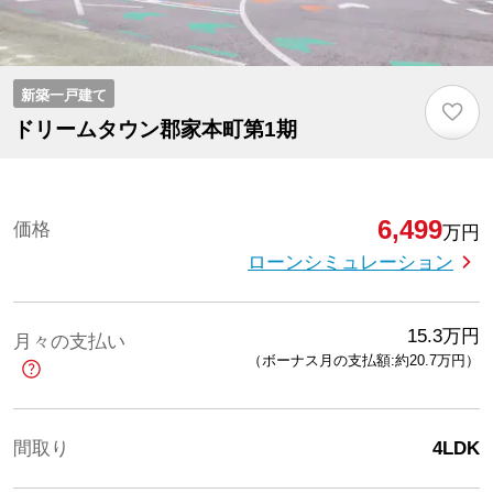
新築一戸建て
♡
ドリームタウン郡家本町第1期
6,499
価格
万円
ローンシミュレーション
15.3
万円
月々の支払い
（ボーナス月の支払額:約20.7
万円
）
間取り
4LDK