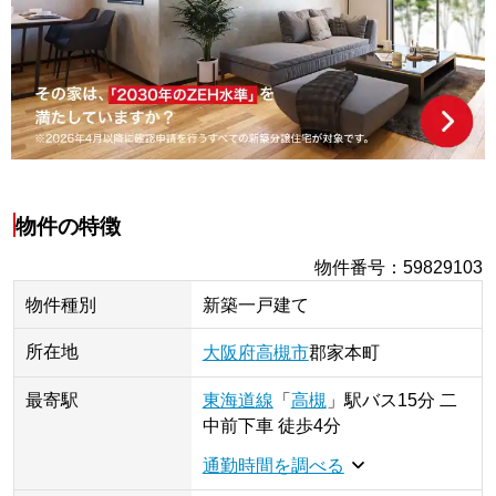
物件の特徴
物件番号
：
59829103
物件種別
新築一戸建て
所在地
大阪府
高槻市
郡家本町
最寄駅
東海道線
「
高槻
」
駅
バス15分 二
中前下車 徒歩4分
通勤時間を調べる