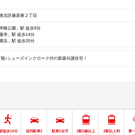
港北区篠原東２丁目
岸根公園」駅
徒歩9分
蓮寺」駅
徒歩14分
横浜」駅
徒歩20分
車可能♪シューズインクローク付の新築分譲住宅！
駅徒歩10分
並列駐車2
駐車2台可
2駅2線以上
2駅以上利
第