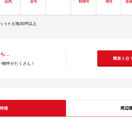
以内
台可
利用可
用可
住
ット
#
土地30坪以上
たら…
簡単１分
い物件がたくさん！
特徴
周辺