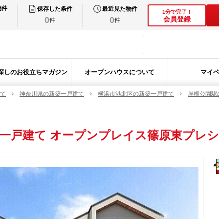
物件
保存した条件
最近見た物件
1分で完了！
0
0
会員登録
件
件
探しのお役立ちマガジン
オープンハウスについて
マイ
て
神奈川県の新築一戸建て
横浜市港北区の新築一戸建て
岸根公園駅
一戸建て
オープンプレイス篠原東プレ