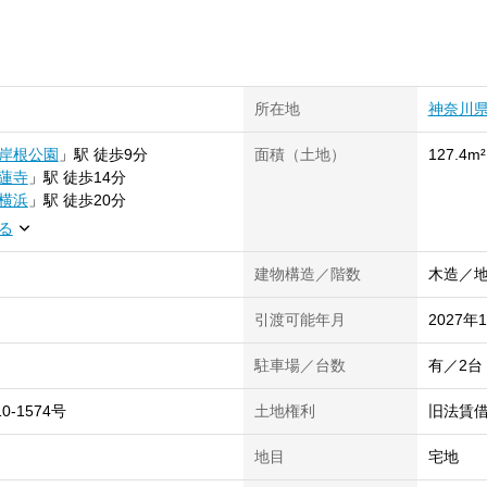
所在地
神奈川
岸根公園
」
駅
徒歩9分
面積（土地）
127.4m²
蓮寺
」
駅
徒歩14分
横浜
」
駅
徒歩20分
る
建物構造／階数
木造／地
引渡可能年月
2027年
駐車場／台数
有／2台
10-1574号
土地権利
旧法賃
地目
宅地