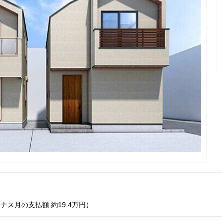
ナス月の支払額:約19.4
万円
）