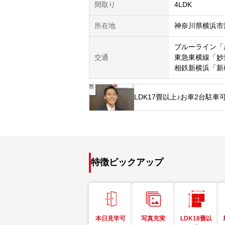
間取り
4LDK
所在地
神奈川県横浜市
ブルーライン「
交通
東急東横線「妙
相鉄新横浜「新
LDK17畳以上♪お車2台駐
特徴ピックアップ
本日見学可
写真充実
LDK18畳以