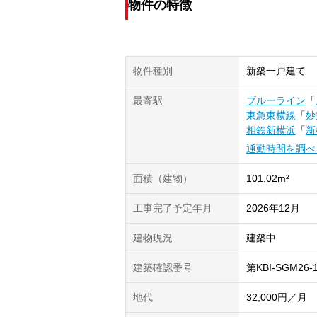
物件の特徴
物件種別
新築一戸建て
最寄駅
ブルーライン
「
東急東横線
「
妙
相鉄新横浜
「
新
通勤時間を調べ
面積（建物）
101.02m²
工事完了予定年月
2026年12月
建物現況
建築中
建築確認番号
第KBI-SGM26-
地代
32,000円／月