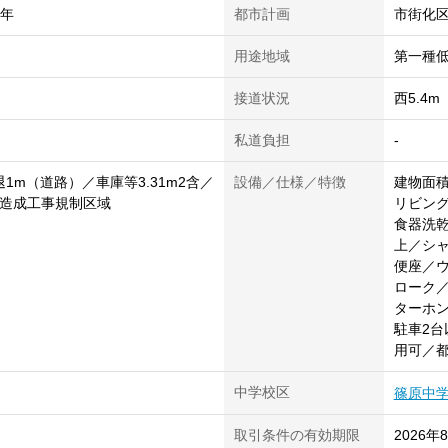
0年
都市計画
市街化
用途地域
第一種
接道状況
西5.4
私道負担
-
1m（道路）／車庫等3.31m2含／
設備／仕様／特徴
建物面積
地造成工事規制区域
リビン
食器洗
上／シ
便座／
ローク／
ターホ
駐車2台
用可／
中学校区
篠原中
取引条件の有効期限
2026年