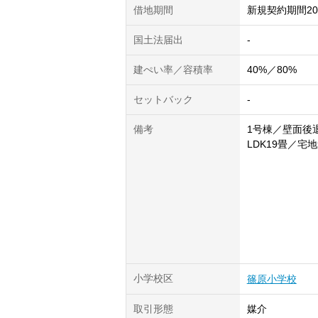
借地期間
新規契約期間2
国土法届出
-
建ぺい率／容積率
40%／80%
セットバック
-
備考
1号棟／壁面後退
LDK19畳／宅
小学校区
篠原小学校
取引形態
媒介