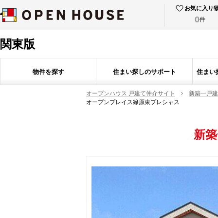
お気に入り
0
件
関東版
物件を探す
住まい探しのサポート
住まい
オープンハウス 戸建て仲介サイト
新築一戸建
オープンプレイス篠原東プレシャス
新築