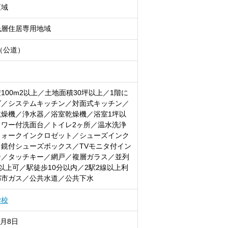
区域
低層住居専用地域
m（公道）
100m2以上／土地面積30坪以上／1階に
グ／システムキッチン／対面式キッチン／
乾燥機／浄水器／浴室乾燥機／浴室1坪以
ャワー付洗面台／トイレ2ヶ所／温水洗浄
ウォークインクロゼット／シューズインク
鏡付シューズボックス／TVモニタ付イン
ン／タッチキー／網戸／複層ガラス／並列
以上可／駅徒歩10分以内／2駅2線以上利
都市ガス／公共水道／公共下水
学校
8月8日