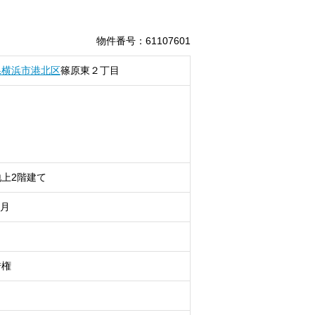
物件番号
：
61107601
県
横浜市港北区
篠原東
２丁目
上2階建て
1月
借権