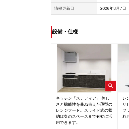
情報更新日
2026年8月7日
設備・仕様
キッチン「ステディア」 美し
レ
さと機能性を兼ね備えた薄型の
リ
レンジフード。スライド式の収
フ
納は奥のスペースまで有効に活
れ
用できます。