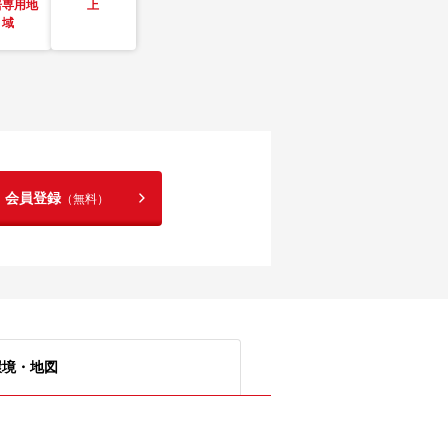
居専用地
上
域
！会員登録
（無料）
環境・地図