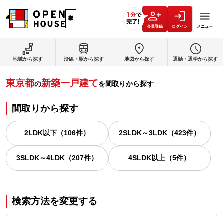
会員登録
ログイン
メニュー
地域から探す
沿線・駅から探す
地図から探す
通勤・通学から探す
東京都
新築一戸建て
の
を間取りから探す
間取りから探す
2LDK以下
（
106
件）
2SLDK～3LDK
（
423
件）
3SLDK～4LDK
（
207
件）
4SLDK以上
（
5
件）
検索方法を変更する