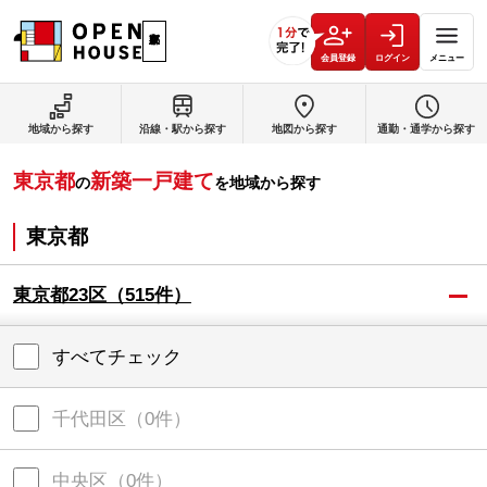
会員登録
ログイン
メニュー
地域から探す
沿線・駅から探す
地図から探す
通勤・通学から探す
東京都
新築一戸建て
の
を地域から探す
東京都
東京都23区
（
515
件）
すべてチェック
千代田区
（
0
件）
中央区
（
0
件）