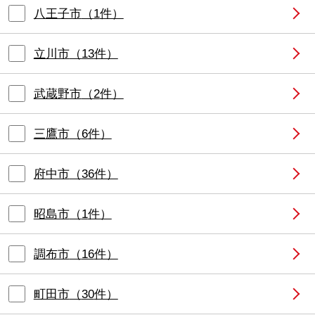
八王子市
（
1
件）
立川市
（
13
件）
武蔵野市
（
2
件）
三鷹市
（
6
件）
府中市
（
36
件）
昭島市
（
1
件）
調布市
（
16
件）
町田市
（
30
件）