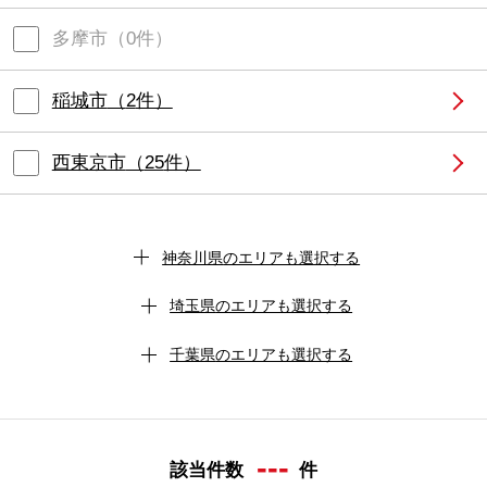
多摩市
（
0
件）
稲城市
（
2
件）
西東京市
（
25
件）
神奈川県
のエリアも選択する
埼玉県
のエリアも選択する
千葉県
のエリアも選択する
---
該当件数
件