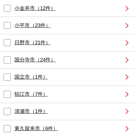
小金井市
（
12
件）
小平市
（
23
件）
日野市
（
21
件）
国分寺市
（
24
件）
国立市
（
1
件）
狛江市
（
7
件）
清瀬市
（
1
件）
東久留米市
（
6
件）