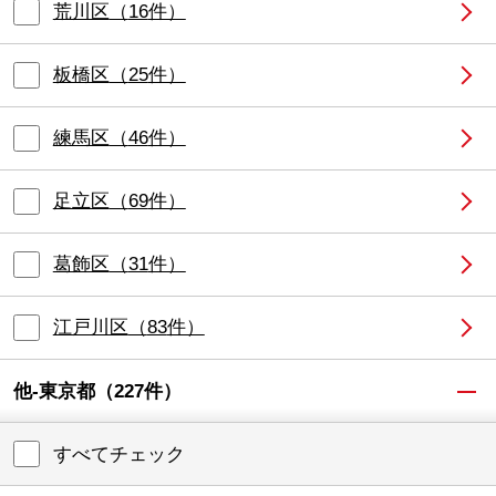
荒川区
（
16
件）
板橋区
（
25
件）
練馬区
（
46
件）
足立区
（
69
件）
葛飾区
（
31
件）
江戸川区
（
83
件）
他-東京都
（
227
件）
すべてチェック