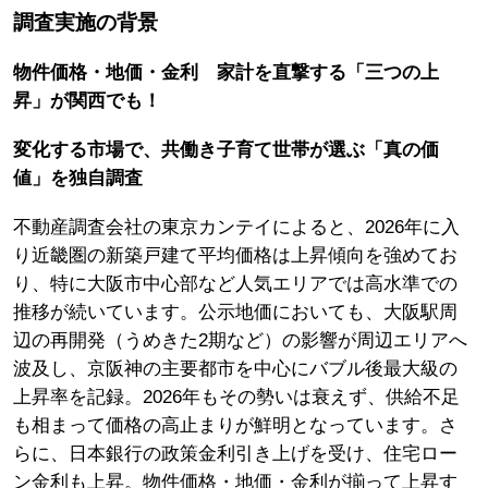
調査実施の背景
物件価格・地価・金利 家計を直撃する「三つの上
昇」が関西でも！
変化する市場で、共働き子育て世帯が選ぶ「真の価
値」を独自調査
不動産調査会社の東京カンテイによると、2026年に入
り近畿圏の新築戸建て平均価格は上昇傾向を強めてお
り、特に大阪市中心部など人気エリアでは高水準での
推移が続いています。公示地価においても、大阪駅周
辺の再開発（うめきた2期など）の影響が周辺エリアへ
波及し、京阪神の主要都市を中心にバブル後最大級の
上昇率を記録。2026年もその勢いは衰えず、供給不足
も相まって価格の高止まりが鮮明となっています。さ
らに、日本銀行の政策金利引き上げを受け、住宅ロー
ン金利も上昇。物件価格・地価・金利が揃って上昇す