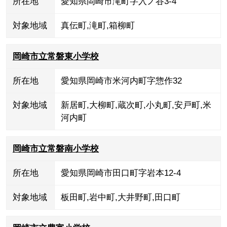
所在地
愛知県岡崎市滝町字入ノ谷3-4
対象地域
真伝町
,
滝町
,
箱柳町
岡崎市立常磐東小学校
所在地
愛知県岡崎市米河内町字惣作32
対象地域
新居町
,
大柳町
,
蔵次町
,
小丸町
,
安戸町
,
米
河内町
岡崎市立常磐南小学校
所在地
愛知県岡崎市田口町字岩本12-4
対象地域
板田町
,
岩中町
,
大井野町
,
田口町