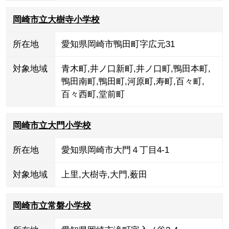
岡崎市立大樹寺小学校
所在地
愛知県岡崎市鴨田町字広元31
対象地域
青木町
,
井ノ口新町
,
井ノ口町
,
鴨田本町
,
鴨田南町
,
鴨田町
,
河原町
,
寿町
,
百々町
,
百々西町
,
堂前町
岡崎市立大門小学校
所在地
愛知県岡崎市大門４丁目4-1
対象地域
上里
,
大樹寺
,
大門
,
薮田
岡崎市立常磐小学校