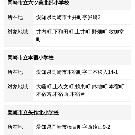
岡崎市立六ツ美北部小学校
所在地
愛知県岡崎市土井町字炭焼2
対象地域
井内町
,
下和田町
,
土井町
,
野畑町
,
牧御堂
町
岡崎市立本宿小学校
所在地
愛知県岡崎市本宿町字三本松入14-1
対象地域
大幡町
,
上衣文町
,
鶇巣町
,
鉢地町
,
本宿町
,
本宿茜
,
本宿西
,
本宿台
岡崎市立矢作北小学校
所在地
愛知県岡崎市橋目町字西遠山9-2