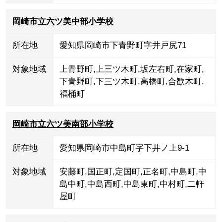
岡崎市立六ツ美中部小学校
所在地
愛知県岡崎市下青野町字井戸尻71
対象地域
上青野町
,
上三ツ木町
,
坂左右町
,
在家町
,
下青野町
,
下三ツ木町
,
高橋町
,
合歓木町
,
福桶町
岡崎市立六ツ美南部小学校
所在地
愛知県岡崎市中島町字下井ノ上9-1
対象地域
安藤町
,
国正町
,
定国町
,
正名町
,
中島町
,
中
島中町
,
中島西町
,
中島東町
,
中村町
,
二軒
屋町