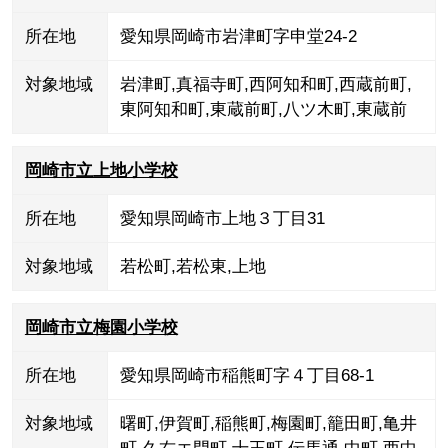
所在地
愛知県岡崎市岩津町字申堂24-2
対象地域
岩津町
,
真福寺町
,
西阿知和町
,
西蔵前町
,
東阿知和町
,
東蔵前町
,
八ツ木町
,
東蔵前
岡崎市立上地小学校
所在地
愛知県岡崎市上地３丁目31
対象地域
若松町
,
若松東
,
上地
岡崎市立梅園小学校
所在地
愛知県岡崎市稲熊町字４丁目68-1
対象地域
曙町
,
伊賀町
,
稲熊町
,
梅園町
,
籠田町
,
亀井