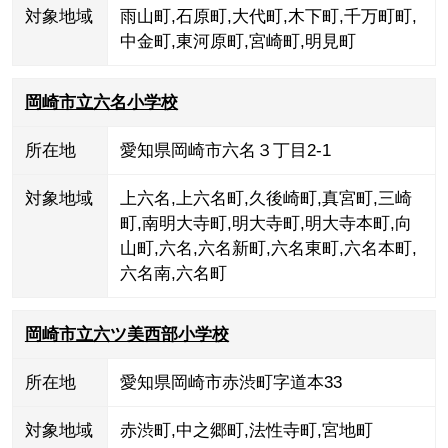
対象地域
雨山町
,
石原町
,
大代町
,
木下町
,
千万町町
,
中金町
,
東河原町
,
宮崎町
,
明見町
岡崎市立六名小学校
所在地
愛知県岡崎市六名３丁目2-1
対象地域
上六名
,
上六名町
,
久後崎町
,
真宮町
,
三崎
町
,
南明大寺町
,
明大寺町
,
明大寺本町
,
向
山町
,
六名
,
六名新町
,
六名東町
,
六名本町
,
六名南
,
六名町
岡崎市立六ツ美西部小学校
所在地
愛知県岡崎市赤渋町字道本33
対象地域
赤渋町
,
中之郷町
,
法性寺町
,
宮地町