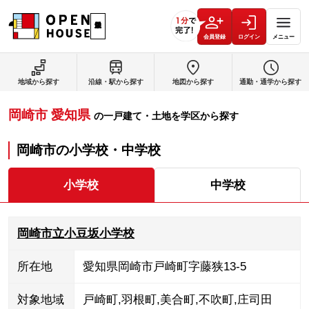
会員登録
ログイン
メニュー
地域から探す
沿線・駅から探す
地図から探す
通勤・通学から探す
岡崎市
愛知県
の
一戸建て・土地を学区から探す
岡崎市
の
小学校・中学校
小学校
中学校
岡崎市立小豆坂小学校
所在地
愛知県岡崎市戸崎町字藤狭13-5
対象地域
戸崎町
,
羽根町
,
美合町
,
不吹町
,
庄司田