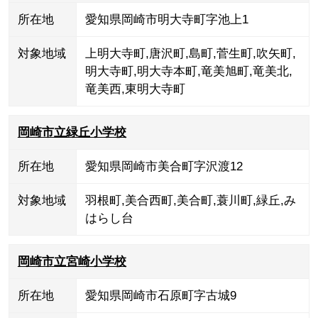
所在地
愛知県岡崎市明大寺町字池上1
対象地域
上明大寺町
,
唐沢町
,
島町
,
菅生町
,
吹矢町
,
明大寺町
,
明大寺本町
,
竜美旭町
,
竜美北
,
竜美西
,
東明大寺町
岡崎市立緑丘小学校
所在地
愛知県岡崎市美合町字沢渡12
対象地域
羽根町
,
美合西町
,
美合町
,
蓑川町
,
緑丘
,
み
はらし台
岡崎市立宮崎小学校
所在地
愛知県岡崎市石原町字古城9