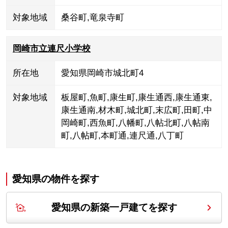
対象地域
桑谷町
,
竜泉寺町
岡崎市立連尺小学校
所在地
愛知県岡崎市城北町4
対象地域
板屋町
,
魚町
,
康生町
,
康生通西
,
康生通東
,
康生通南
,
材木町
,
城北町
,
末広町
,
田町
,
中
岡崎町
,
西魚町
,
八幡町
,
八帖北町
,
八帖南
町
,
八帖町
,
本町通
,
連尺通
,
八丁町
愛知県の
物件を探す
愛知県の新築一戸建てを探す