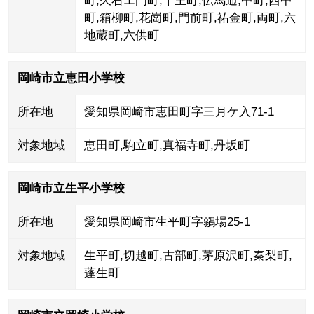
町
,
久右エ門町
,
十王町
,
伝馬通
,
中町
,
西中
町
,
箱柳町
,
花崗町
,
門前町
,
祐金町
,
両町
,
六
地蔵町
,
六供町
岡崎市立恵田小学校
所在地
愛知県岡崎市恵田町字三月ケ入71-1
対象地域
恵田町
,
駒立町
,
真福寺町
,
丹坂町
岡崎市立生平小学校
所在地
愛知県岡崎市生平町字鶸場25-1
対象地域
生平町
,
切越町
,
古部町
,
茅原沢町
,
秦梨町
,
蓬生町