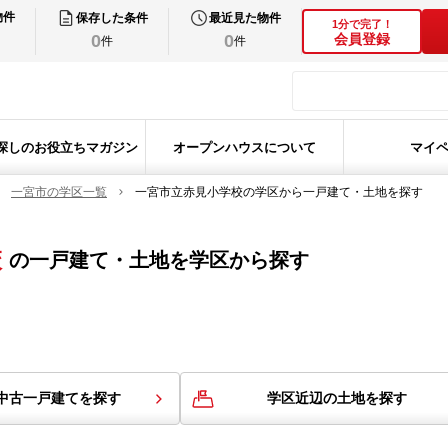
物件
保存した条件
最近見た物件
1分で完了！
0
0
会員登録
件
件
探しのお役立ちマガジン
オープンハウスについて
マイ
一宮市の学区一覧
一宮市立赤見小学校の学区から一戸建て・土地を探す
校
の
一戸建て・土地を学区から探す
中古一戸建てを探す
学区近辺の土地を探す