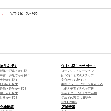
一宮市/学区一覧へ戻る
物件を探す
住まい探しのサポート
新築一戸建てから探す
ローンシミュレーション
中古一戸建てから探す
家を買うまでのステップ
土地から探す
安心が続く家づくり
地図から探す
実例からライフプランを考える
通勤・通学から探す
共働き子育て世代を応援
学区から探す
営業スタッフを上手に活用
特集から探す
初めての家探し相談会
個別FP相談
企業情報
店舗情報