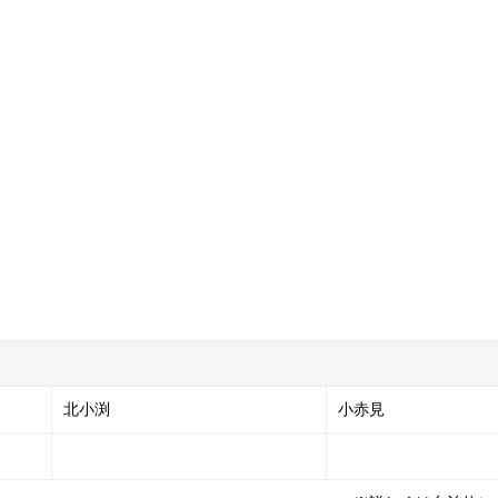
北小渕
小赤見