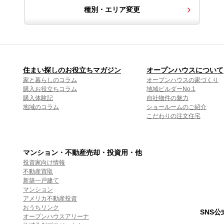
種別・エリア変更
住まい探しのお役立ちマガジン
オープンハウスについて
家と暮らしのコラム
オープンハウスの家づくり
購入お役立ちコラム
地域ビルダーNo.1
購入体験記
自社物件の魅力
地域のコラム
ショールームのご紹介
こだわりの注文住宅
マンション・不動産売却・投資用・他
投資家向け情報
不動産買取
新築一戸建て
マンション
アメリカ不動産投資
おうちリンク
SNS
オープンハウスアリーナ