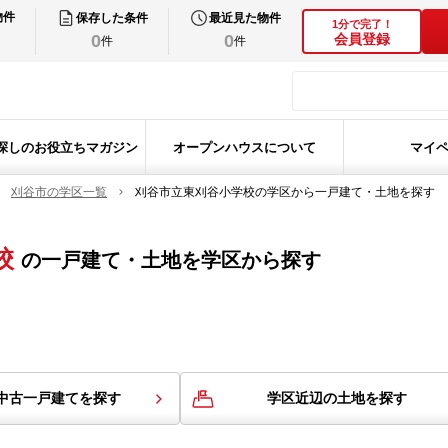
物件
保存した条件
最近見た物件
1分で完了！
0
0
会員登録
件
件
探しのお役立ちマガジン
オープンハウスについて
マイ
刈谷市の学区一覧
刈谷市立東刈谷小学校の学区から一戸建て・土地を探す
校
の
一戸建て・土地を学区から探す
中古一戸建てを探す
学区近辺の土地を探す