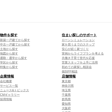
物件を探す
住まい探しのサポート
新築一戸建てから探す
ローンシミュレーション
中古一戸建てから探す
家を買うまでのステップ
土地から探す
安心が続く家づくり
地図から探す
実例からライフプランを考える
通勤・通学から探す
共働き子育て世代を応援
学区から探す
営業スタッフを上手に活用
特集から探す
初めての家探し相談会
個別FP相談
企業情報
店舗情報
会社概要
東京都
サービス一覧
神奈川県
ニュース&トピックス
埼玉県
CMギャラリー
千葉県
採用情報
群馬県
愛知県
大阪府