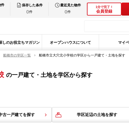
物件
保存した条件
最近見た物件
1分で完了！
0
0
会員登録
件
件
探しのお役立ちマガジン
オープンハウスについて
マイ
船橋市の学区一覧
船橋市立大穴北小学校の学区から一戸建て・土地を探す
校
の
一戸建て・土地を学区から探す
中古一戸建てを探す
学区近辺の土地を探す