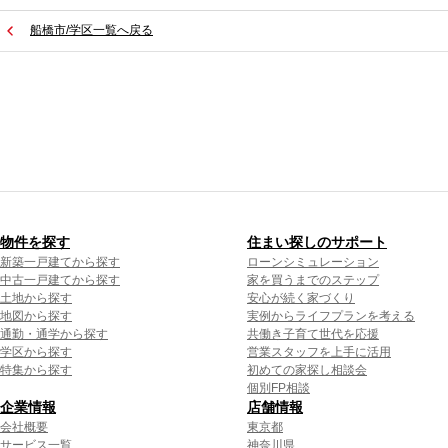
船橋市/学区一覧へ戻る
物件を探す
住まい探しのサポート
新築一戸建てから探す
ローンシミュレーション
中古一戸建てから探す
家を買うまでのステップ
土地から探す
安心が続く家づくり
地図から探す
実例からライフプランを考える
通勤・通学から探す
共働き子育て世代を応援
学区から探す
営業スタッフを上手に活用
特集から探す
初めての家探し相談会
個別FP相談
企業情報
店舗情報
会社概要
東京都
サービス一覧
神奈川県