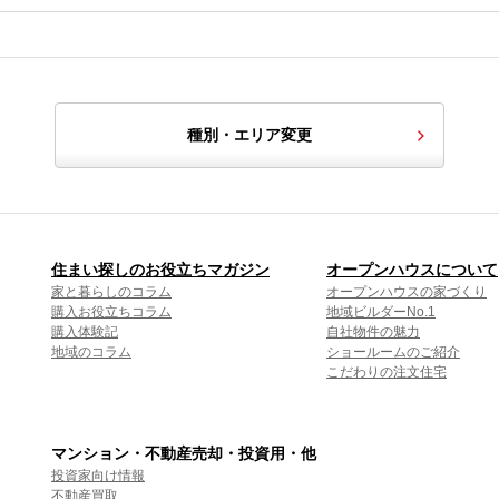
種別・エリア変更
住まい探しのお役立ちマガジン
オープンハウスについて
家と暮らしのコラム
オープンハウスの家づくり
購入お役立ちコラム
地域ビルダーNo.1
購入体験記
自社物件の魅力
地域のコラム
ショールームのご紹介
こだわりの注文住宅
マンション・不動産売却・投資用・他
投資家向け情報
不動産買取