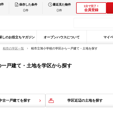
物件
保存した条件
最近見た物件
1分で完了！
0
0
会員登録
件
件
探しのお役立ちマガジン
オープンハウスについて
マイ
柏市の学区一覧
柏市立旭小学校の学区から一戸建て・土地を探す
の
一戸建て・土地を学区から探す
中古一戸建てを探す
学区近辺の土地を探す