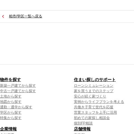
柏市/学区一覧へ戻る
物件を探す
住まい探しのサポート
新築一戸建てから探す
ローンシミュレーション
中古一戸建てから探す
家を買うまでのステップ
土地から探す
安心が続く家づくり
地図から探す
実例からライフプランを考える
通勤・通学から探す
共働き子育て世代を応援
学区から探す
営業スタッフを上手に活用
特集から探す
初めての家探し相談会
個別FP相談
企業情報
店舗情報